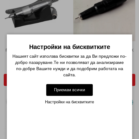
Настройки на бисквитките
ПРОФЕСИОНАЛЕН НАКРАЙНИК
ПРОФЕСИОНАЛЕН НАКРАЙНИК
ЗА ЕЛ. ПИЛА JMD ...
ЗА ЕЛ. ПИЛА, СЪВ...
Нашият сайт използва бисквитки за да Ви предложи по-
добро пазаруване.Те ни позволяват да анализираме
€ 46.01
€ 63.91
по-добре Вашите нужди и да подобрим работата на
€ 60.84
сайта.
ДОБАВИ В КОЛИЧКАТА
ДОБАВИ В КОЛИЧКАТА
Приемам всички
Настройки на бисквитките
НОВО
НОВО