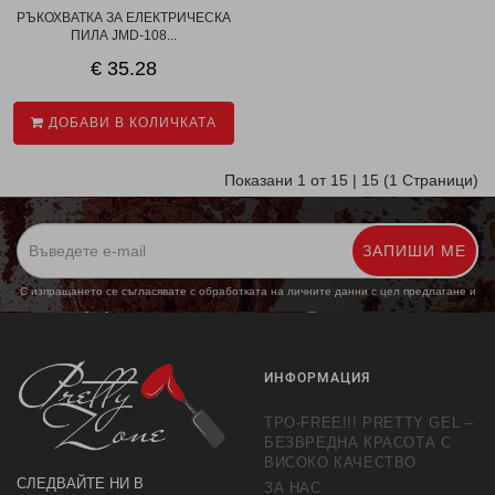
РЪКОХВАТКА ЗА ЕЛЕКТРИЧЕСКА
ПИЛА JMD-108...
€ 35.28
ДОБАВИ В КОЛИЧКАТА
Показани 1 от 15 | 15 (1 Страници)
ЗАПИШИ МЕ
С изпращането се съгласявате с обработката на личните данни с цел предлагане и
обработка на маркетингови предложения.
Повече информация
ИНФОРМАЦИЯ
TPO-FREE!!! PRETTY GEL –
БЕЗВРЕДНА КРАСОТА С
ВИСОКО КАЧЕСТВО
СЛЕДВАЙТЕ НИ В
ЗА НАС