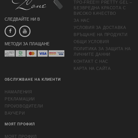
TPO-FREE!!! PRETTY GEL –
БЕЗВРЕДНА КРАСОТА С
ВИСОКО КАЧЕСТВО
СЛЕДВАЙТЕ НИ В
ЗА НАС
УСЛОВИЯ ЗА ДОСТАВКА
ВРЪЩАНЕ НА ПРОДУКТИ
ОБЩИ УСЛОВИЯ
МЕТОДИ ЗА ПЛАЩАНЕ
ПОЛИТИКА ЗА ЗАЩИТА НА
ЛИЧНИТЕ ДАННИ
КОНТАКТ С НАС
КАРТА НА САЙТА
ОБСЛУЖВАНЕ НА КЛИЕНТИ
НАМАЛЕНИЯ
РЕКЛАМАЦИИ
ПРОИЗВОДИТЕЛИ
ВАУЧЕРИ
МОЯТ ПРОФИЛ
МОЯТ ПРОФИЛ