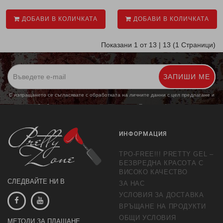
ДОБАВИ В КОЛИЧКАТА
ДОБАВИ В КОЛИЧКАТА
Показани 1 от 13 | 13 (1 Страници)
ЗАПИШИ МЕ
С изпращането се съгласявате с обработката на личните данни с цел предлагане и
обработка на маркетингови предложения.
Повече информация
ИНФОРМАЦИЯ
TPO-FREE!!! PRETTY GEL –
БЕЗВРЕДНА КРАСОТА С
ВИСОКО КАЧЕСТВО
СЛЕДВАЙТЕ НИ В
ЗА НАС
УСЛОВИЯ ЗА ДОСТАВКА
ВРЪЩАНЕ НА ПРОДУКТИ
ОБЩИ УСЛОВИЯ
МЕТОДИ ЗА ПЛАЩАНЕ