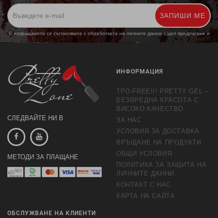
ЗАПИШИ МЕ
С изпращането се съгласявате с обработката на личните данни с цел предлагане и
обработка на маркетингови предложения.
Повече информация
ИНФОРМАЦИЯ
TPO-FREE!!! PRETTY GEL –
БЕЗВРЕДНА КРАСОТА С
ВИСОКО КАЧЕСТВО
СЛЕДВАЙТЕ НИ В
ЗА НАС
УСЛОВИЯ ЗА ДОСТАВКА
ВРЪЩАНЕ НА ПРОДУКТИ
ОБЩИ УСЛОВИЯ
МЕТОДИ ЗА ПЛАЩАНЕ
ПОЛИТИКА ЗА ЗАЩИТА НА
ЛИЧНИТЕ ДАННИ
КОНТАКТ С НАС
КАРТА НА САЙТА
ОБСЛУЖВАНЕ НА КЛИЕНТИ