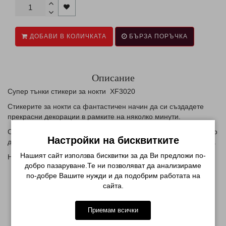
ДОБАВИ В КОЛИЧКАТА
БЪРЗА ПОРЪЧКА
Описание
Супер тънки стикери за нокти XF3020
Стикерите за нокти са фантастичен начин да си създадете
прекрасни декорации в рамките на няколко минути.
Съществуват безкрайни колекции от тях , от френски маникюр
Настройки на бисквитките
до дизайн за цял нокът, цветя , сърца или различни елементи.
Нашият сайт използва бисквитки за да Ви предложи по-
Начин на използване:
добро пазаруване.Те ни позволяват да анализираме
нанесете база и цвят по избор
по-добре Вашите нужди и да подобрим работата на
отлепете желаният елемент от картончето със стикери
сайта.
внимателно го залепете върху нокътя
завършете с топ лак
Приемам всички