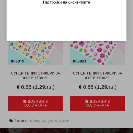
МОЖЕ ДА ХАРЕСАТЕ ОЩЕ
Настройки на бисквитките
СУПЕР ТЪНКИ СТИКЕРИ ЗА
СУПЕР ТЪНКИ СТИКЕРИ ЗА
НОКТИ XF3019...
НОКТИ XF3021...
€ 0.66 (1.29лв.)
€ 0.66 (1.29лв.)
ДОБАВИ В
ДОБАВИ В
КОЛИЧКАТА
КОЛИЧКАТА
Тагове:
стикери
,
цветя
,
тънки