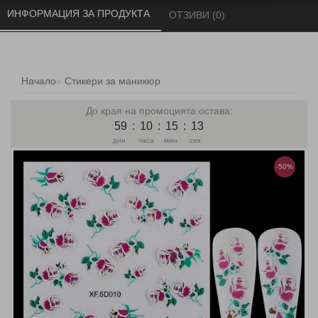
ИНФОРМАЦИЯ ЗА ПРОДУКТА 
ОТЗИВИ (0) 
Начало
Стикери за маникюр
До края на промоцията остава:
59
:
10
:
15
:
13
дни
часа
мин
сек
-50%