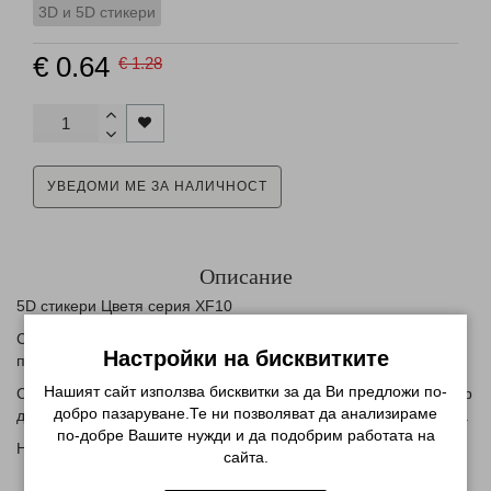
3D и 5D стикери
€ 0.64
€ 1.28
УВЕДОМИ МЕ ЗА НАЛИЧНОСТ
Описание
5D стикери Цветя серия XF10
Стикерите за нокти са фантастичен начин да си създадете
Настройки на бисквитките
прекрасни декорации в рамките на няколко минути.
Нашият сайт използва бисквитки за да Ви предложи по-
Съществуват безкрайни колекции от тях , от френски маникюр
добро пазаруване.Те ни позволяват да анализираме
до дизайн за цял нокът, цветя , сърца или различни елементи.
по-добре Вашите нужди и да подобрим работата на
Начин на използване:
сайта.
нанесете база и цвят по избор