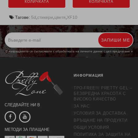
КОЛИЧКАТА
КОЛИЧКАТА
Тагове:
5d
,
стикери
,
цветя
,
XF10
ЗАПИШИ МЕ
С изпращането се съгласявате с обработката на личните данни с цел предлагане и
обработка на маркетингови предложения.
Повече информация
ИНФОРМАЦИЯ
TPO-FREE!!! PRETTY GEL –
БЕЗВРЕДНА КРАСОТА С
ВИСОКО КАЧЕСТВО
СЛЕДВАЙТЕ НИ В
ЗА НАС
УСЛОВИЯ ЗА ДОСТАВКА
ВРЪЩАНЕ НА ПРОДУКТИ
ОБЩИ УСЛОВИЯ
МЕТОДИ ЗА ПЛАЩАНЕ
ПОЛИТИКА ЗА ЗАЩИТА НА