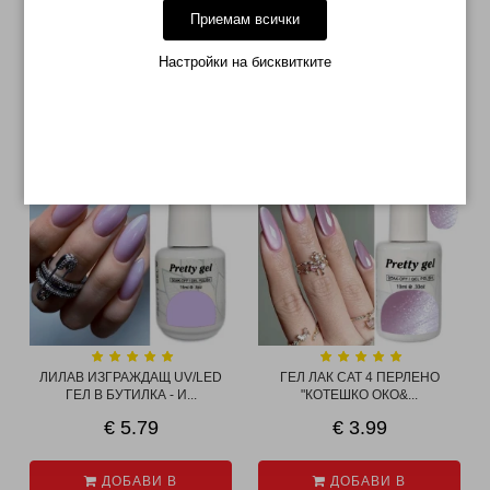
отлепете желаният елемент от картончето със стикери
Приемам всички
внимателно го залепете върху нокътя
завършете с топ лак
Настройки на бисквитките
МОЖЕ ДА ХАРЕСАТЕ ОЩЕ
ТОП
ЛИЛАВ ИЗГРАЖДАЩ UV/LED
ГЕЛ ЛАК CAT 4 ПЕРЛЕНО
ГЕЛ В БУТИЛКА - И...
"КОТЕШКО ОКО&...
€ 5.79
€ 3.99
ДОБАВИ В
ДОБАВИ В