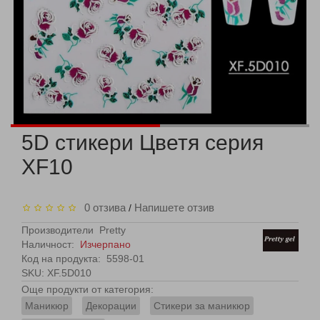
5D стикери Цветя серия
XF10
0 отзива
Напишете отзив
/
Производители
Pretty
Наличност:
Изчерпано
Код на продукта:
5598-01
SKU: XF.5D010
Още продукти от категория:
Маникюр
Декорации
Стикери за маникюр