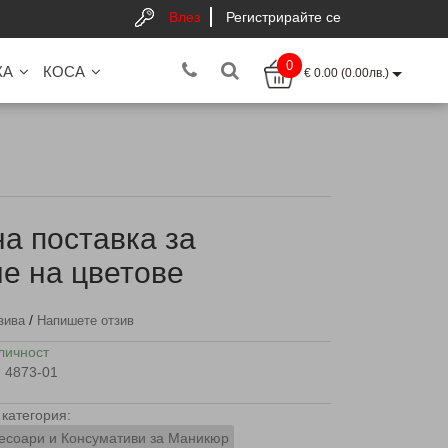
Влез
Регистрирайте се
0
КА
КОСА
€ 0.00 (0.00лв.)
а поставка за
е на цветове
/
зива
Напишете отзив
личност
4873-01
категория:
есоари и Консумативи за Маникюр