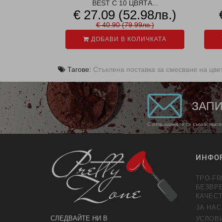
BEST С 10 ЦВЯТА...
€ 27.09 (52.98лв.)
€ 40.90 (79.99лв.)
ДОБАВИ В КОЛИЧКАТА
Тагове:
Стъклена поставка за смесване на цве
ЗАПИ
С изпращането се съгласявате
ИНФО
TPO-FR
БЕЗВР
КАЧЕС
ЗА НАС
СЛЕДВАЙТЕ НИ В
УСЛОВ