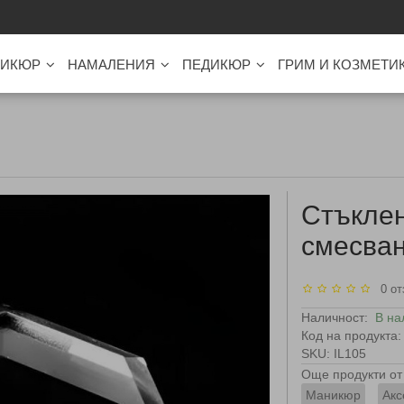
ИКЮР
НАМАЛЕНИЯ
ПЕДИКЮР
ГРИМ И КОЗМЕТИ
Стъклен
смесван
0 от
Наличност:
В на
Код на продукта:
SKU: IL105
Още продукти от 
Маникюр
Акс