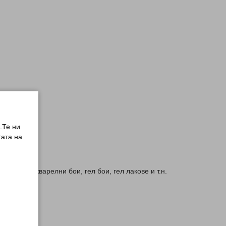
.Те ни
ата на
риали: акварелни бои, гел бои, гел лакове и т.н.