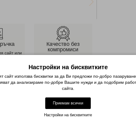
оръчка
Качество без
компромиси
ия сайт или
Невероятни продукти и
дете по
персонална консултация
она
Настройки на бисквитките
т сайт използва бисквитки за да Ви предложи по-добро пазаруване
Описание
ляват да анализираме по-добре Вашите нужди и да подобрим работ
сайта.
а я прави универсална за употреба при смесването на различни мате
Приемам всички
тни снимки.
Настройки на бисквитките
ие към работното място.