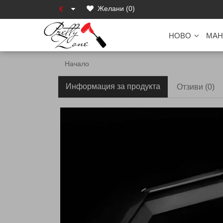
Желани (0)
€
НОВО
МАН
Начало
Информация за продукта
Отзиви (0)