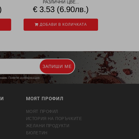
РАЗЛИЧНИ ЦВЕ...
РАЗМЕР-
)
€ 3.53 (6.90лв.)
€ 3.5
ДОБАВИ В КОЛИЧКАТА
ДОБАВ
ЗАПИШИ МЕ
жения.
Повече информация
ТИ
МОЯТ ПРОФИЛ
МОЯТ ПРОФИЛ
ИСТОРИЯ НА ПОРЪЧКИТЕ
ЖЕЛАНИ ПРОДУКТИ
БЮЛЕТИН