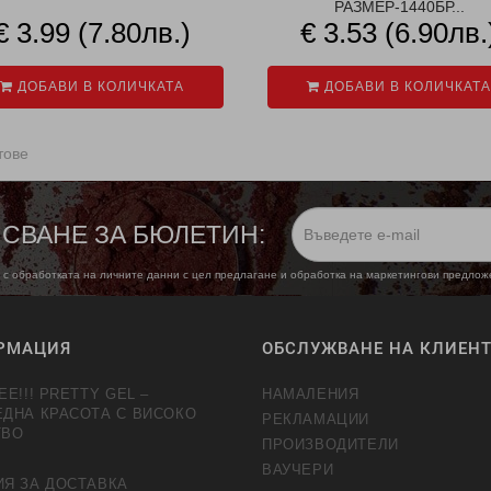
РАЗМЕР-1440БР...
€ 3.99 (7.80лв.)
€ 3.53 (6.90лв.
ДОБАВИ В КОЛИЧКАТА
ДОБАВИ В КОЛИЧКАТА
тове
СВАНЕ ЗА БЮЛЕТИН:
 с обработката на личните данни с цел предлагане и обработка на маркетингови предло
РМАЦИЯ
ОБСЛУЖВАНЕ НА КЛИЕН
EE!!! PRETTY GEL –
НАМАЛЕНИЯ
ЕДНА КРАСОТА С ВИСОКО
РЕКЛАМАЦИИ
ТВО
ПРОИЗВОДИТЕЛИ
ВАУЧЕРИ
ИЯ ЗА ДОСТАВКА