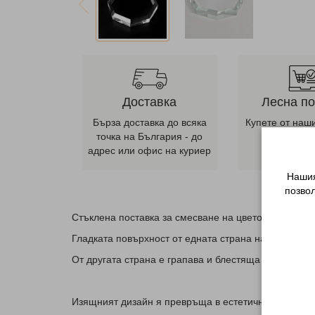
Доставка
Лесна п
Бърза доставка до всяка
Купете от наш
точка на България - до
ни се оба
адрес или офис на куриер
телеф
Нашия
позво
Стъклена поставка за смесване на цветове
Гладката повърхност от едната страна на поставкат
От другата страна е грапава и блестяща за перфек
Изящният дизайн я превръща в естетично допълнен