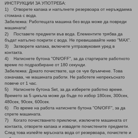
ИНСТРУКЦИИ ЗА УПОТРЕБА:
1) Отворете капака и напълнете резервоара от неръждаема
стомана с вода.
Забележка: Работещата машина без вода може да повреди
машината!
2) Поставете предмети във вода. Елементите трябва да
бъдат напълно покрити с вода. Не превишавайте ниво "MAX".
3) Затворете капака, включете ултразвуковия уред в
контакта.
4) Натиснете бутона "ON/OFF", за да стартирате работното
време по подразбиране от 180 секунди.
Забележка: Докато почиствате, ще се чуе бръмчене. Това
означава, че машината работи. Не работете непрекъснато
повече от 1 час.
5) Натиснете бутона Set, за да изберете работно време.
Времето за 5 цикъла може да бъде по избор 180сек, 300сек,
480сек, 90сек, 600сек.
6) По време на работа натиснете бутона "ON/OFF", за да
спрете машината.
7) Когато почистването приключи, изключете машината от
контакта, отворете капака и извадете почистените предмети.
След това излейте мръсната вода от резервоара, почистете и