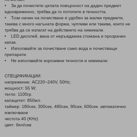
• За да почистите цялата повърхност на даден предмет
едновременно, трябва да го потопите в течността.
• Този начин на почистване е удобен за малки предмети,
такива с много нагъната форма, чупливи или такива, които не
трябва да се излагат на действието на химикали.
• LED дисплей, вана от неръждаема стомана и прозрачен
капак.
• Използвайте за почистване само вода и почистващи
препарати.
• Не използвайте корозивни течности и химикали.
СПЕЦИФИКАЦИИ:
напрежение: AC220~240V, 50Hz;
мощност: 55 W;
тегло: 1100гр.
капацитет: 850мл.
таймер: 180сек, 300сек, 480сек, 90сек, 600сек. автоматично
изключване
честота 40 (KHz)
цвят: бял/сив