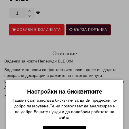
ДОБАВИ В КОЛИЧКАТА
БЪРЗА ПОРЪЧКА
Описание
Ваденки за нокти Пеперуди BLE 084
Ваденките за нокти са фантастичен начин да се създадете
прекрасни декорации в рамките на няколко минути.
Съществуват безкрайни колекции от тях , от френски маникюр
до дизайн за цял нокът, цветя , сърца или различни елементи.
Настройки на бисквитките
Начин на използване:
Нашият сайт използва бисквитки за да Ви предложи по-
нанесете база и цвят по избор
добро пазаруване.Те ни позволяват да анализираме
изрежете желаният елемент от ваденката
по-добре Вашите нужди и да подобрим работата на
намокрете го
сайта.
внимателно с пинсета отделете хартиеният слой
приложете върху нокътната плочка и притиснете