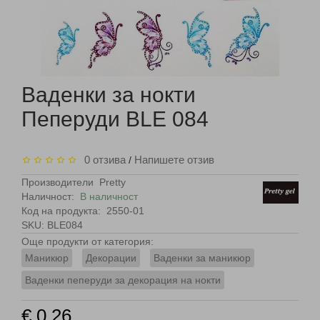
Ваденки за нокти
Пеперуди BLE 084
0 отзива
Напишете отзив
/
Производители
Pretty
Наличност:
В наличност
Код на продукта:
2550-01
SKU: BLE084
Още продукти от категория:
Маникюр
Декорации
Ваденки за маникюр
Ваденки пеперуди за декорация на нокти
€ 0.26