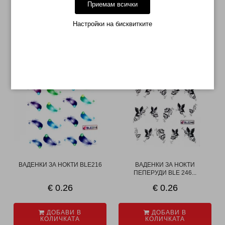
Приемам всички
внимателно за да няма балончета
завършете с топ лак
Настройки на бисквитките
МОЖЕ ДА ХАРЕСАТЕ ОЩЕ
ВАДЕНКИ ЗА НОКТИ BLE216
ВАДЕНКИ ЗА НОКТИ
ПЕПЕРУДИ BLE 246...
€ 0.26
€ 0.26
ДОБАВИ В
ДОБАВИ В
КОЛИЧКАТА
КОЛИЧКАТА