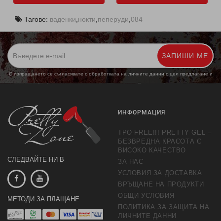
Тагове:
ваденки
,
нокти
,
пеперуди
,
084
ЗАПИШИ МЕ
С изпращането се съгласявате с обработката на личните данни с цел предлагане и
обработка на маркетингови предложения.
Повече информация
ИНФОРМАЦИЯ
TPO-FREE!!! PRETTY GEL –
БЕЗВРЕДНА КРАСОТА С
ВИСОКО КАЧЕСТВО
СЛЕДВАЙТЕ НИ В
ЗА НАС
УСЛОВИЯ ЗА ДОСТАВКА
ВРЪЩАНЕ НА ПРОДУКТИ
ОБЩИ УСЛОВИЯ
МЕТОДИ ЗА ПЛАЩАНЕ
ПОЛИТИКА ЗА ЗАЩИТА НА
ЛИЧНИТЕ ДАННИ