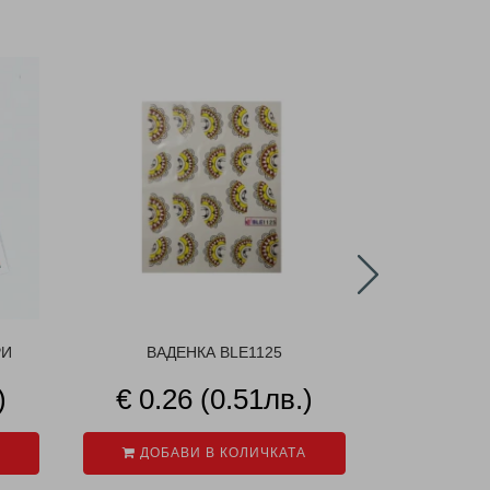
РИ
ВАДЕНКА BLE1125
ВАДЕНКИ З
B
)
€ 0.26 (0.51лв.)
€ 0.2
ДОБАВИ В КОЛИЧКАТА
ДОБАВ