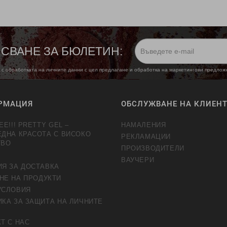
СВАНЕ ЗА БЮЛЕТИН:
 с обработката на личните данни с цел предлагане и обработка на маркетингови предло
РМАЦИЯ
ОБСЛУЖВАНЕ НА КЛИЕН
EE!!! PRETTY GEL –
НАМАЛЕНИЯ
ЕДНА КРАСОТА С ВИСОКО
РЕКЛАМАЦИИ
ТВО
ПРОИЗВОДИТЕЛИ
ВАУЧЕРИ
ИЯ ЗА ДОСТАВКА
НЕ НА ПРОДУКТИ
УСЛОВИЯ
КА ЗА ЗАЩИТА НА ЛИЧНИТЕ
Т С НАС