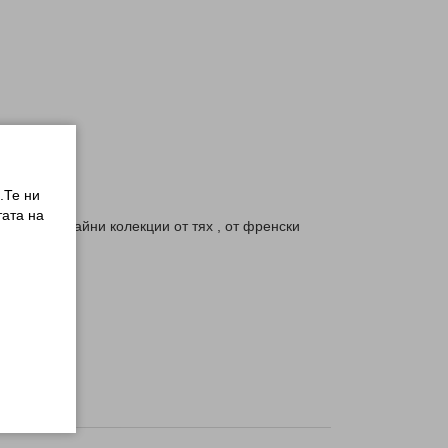
.Те ни
ата на
уват безкрайни колекции от тях , от френски