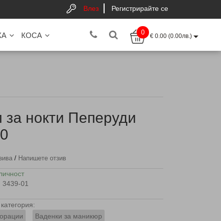
Влез
Регистрирайте се
0
КА
КОСА
€ 0.00 (0.00лв.)
 за нокти Пеперуди
00
/
зива
Напишете отзив
личност
3439-01
категория:
орации
Ваденки за маникюр