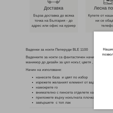
Доставка
Лесна п
Бърза доставка до всяка
Купете от наш
точка на България - до
ни се оба
адрес или офис на куриер
телеф
Нашия
Ваденки за нокти Пеперуди BLE 1100
позво
Ваденките за нокти са фантастичен начин да се съз
маникюр до дизайн за цял нокът, цветя , сърца или
Начин на използване:
нанесете база и цвят по избор
изрежете желаният елемент от ваденката
намокрете го
внимателно с пинсета отделете хартиеният с
приложете върху нокътната плочка и притисн
завършете с топ лак