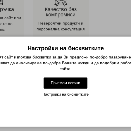
оръчка
Качество без
компромиси
ия сайт или
Невероятни продукти и
дете по
персонална консултация
она
Описание
Настройки на бисквитките
т сайт използва бисквитки за да Ви предложи по-добро пазаруване
ляват да анализираме по-добре Вашите нужди и да подобрим работ
дадете прекрасни декорации в рамките на няколко минути. Съществ
сайта.
 различни елементи.
Приемам всички
Настройки на бисквитките
лой
ете внимателно за да няма балончета