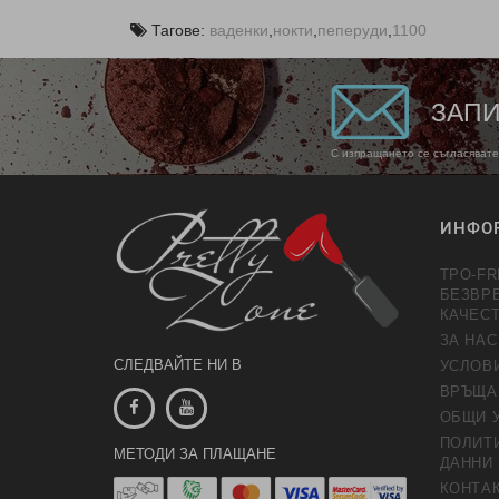
Тагове:
ваденки
,
нокти
,
пеперуди
,
1100
ЗАПИ
С изпращането се съгласявате
ИНФО
TPO-FR
БЕЗВР
КАЧЕС
ЗА НАС
СЛЕДВАЙТЕ НИ В
УСЛОВ
ВРЪЩА
ОБЩИ 
ПОЛИТИ
МЕТОДИ ЗА ПЛАЩАНЕ
ДАННИ
КОНТАК