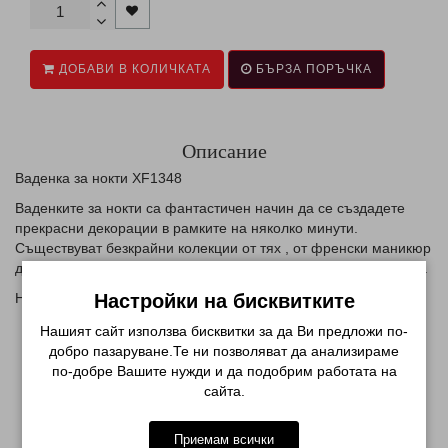
ДОБАВИ В КОЛИЧКАТА
БЪРЗА ПОРЪЧКА
Описание
Ваденка за нокти XF1348
Ваденките за нокти са фантастичен начин да се създадете
прекрасни декорации в рамките на няколко минути.
Съществуват безкрайни колекции от тях , от френски маникюр
до дизайн за цял нокът, цветя , сърца или различни елементи.
Начин на използване:
Настройки на бисквитките
нанесете база и цвят по избор
Нашият сайт използва бисквитки за да Ви предложи по-
изрежете желаният елемент от ваденката
добро пазаруване.Те ни позволяват да анализираме
намокрете го
по-добре Вашите нужди и да подобрим работата на
внимателно с пинсета отделете хартиеният слой
сайта.
приложете върху нокътната плочка и притиснете
внимателно за да няма балончета
Приемам всички