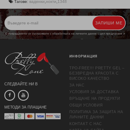
Тагове:
ваденки
,
нокти
,
1348
ЗАПИШИ МЕ
С изпращането се съгласявате с обработката на личните данни с цел предлагане и
обработка на маркетингови предложения.
Повече информация
ИНФОРМАЦИЯ
TPO-FREE!!! PRETTY GEL –
БЕЗВРЕДНА КРАСОТА С
ВИСОКО КАЧЕСТВО
СЛЕДВАЙТЕ НИ В
ЗА НАС
УСЛОВИЯ ЗА ДОСТАВКА
ВРЪЩАНЕ НА ПРОДУКТИ
ОБЩИ УСЛОВИЯ
МЕТОДИ ЗА ПЛАЩАНЕ
ПОЛИТИКА ЗА ЗАЩИТА НА
ЛИЧНИТЕ ДАННИ
КОНТАКТ С НАС