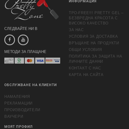
ИНФОРМАЦИЯ
TPO-FREE!!! PRETTY GEL –
БЕЗВРЕДНА КРАСОТА С
ВИСОКО КАЧЕСТВО
СЛЕДВАЙТЕ НИ В
ЗА НАС
УСЛОВИЯ ЗА ДОСТАВКА
ВРЪЩАНЕ НА ПРОДУКТИ
ОБЩИ УСЛОВИЯ
МЕТОДИ ЗА ПЛАЩАНЕ
ПОЛИТИКА ЗА ЗАЩИТА НА
ЛИЧНИТЕ ДАННИ
КОНТАКТ С НАС
КАРТА НА САЙТА
ОБСЛУЖВАНЕ НА КЛИЕНТИ
НАМАЛЕНИЯ
РЕКЛАМАЦИИ
ПРОИЗВОДИТЕЛИ
ВАУЧЕРИ
МОЯТ ПРОФИЛ