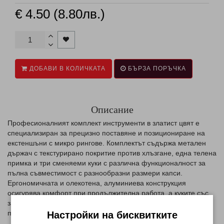
€ 4.50 (8.80лв.)
ДОБАВИ В КОЛИЧКАТА
БЪРЗА ПОРЪЧКА
Описание
Професионалният комплект инструменти в златист цвят е
специализиран за прецизно поставяне и позициониране на
екстеншъни с микро рингове. Комплектът съдържа метален
държач с текстурирано покритие против хлъзгане, една телена
примка и три сменяеми куки с различна функционалност за
пълна съвместимост с разнообразни размери капси.
Ергономичната и олекотена, алуминиева конструкция
осигурява комфорт при продължителна работа, а куките със
заключващ механизъм гарантират сигурно улавяне и
преминаване на кичурите без накъсване.
Настройки на бисквитките