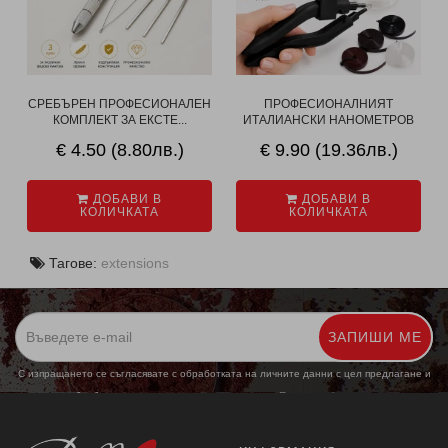
СРЕБЪРЕН ПРОФЕСИОНАЛЕН
ПРОФЕСИОНАЛНИЯТ
КОМПЛЕКТ ЗА ЕКСТЕ...
ИТАЛИАНСКИ НАНОМЕТРОВ
КЕ...
€ 4.50 (8.80лв.)
€ 9.90 (19.36лв.)
ДОБАВИ В
ДОБАВИ В
КОЛИЧКАТА
КОЛИЧКАТА
Тагове:
extensions
ЗАПИШИ МЕ
С изпращането се съгласявате с обработката на личните данни с цел предлагане и
обработка на маркетингови предложения.
Повече информация