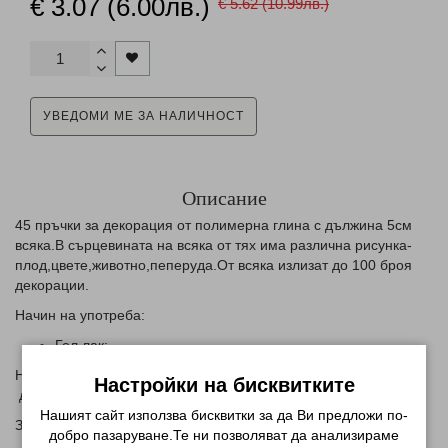
€ 3.07 (6.00лв.)
€ 5.62 (10.99лв.)
УВЕДОМИ МЕ ЗА НАЛИЧНОСТ
Описание
45 пръчки за декорация от полимерна глина с дължина 5см
всяка.В сърцевината на всяка от тях има различна рисунка-
плод,цвете,животно,пеперуда.От всяка излизат до 100 броя
декорации.
Начин на употреба:
Гел лак:
Нанасяте база и след това поставяте декорацията за по
Настройки на бисквитките
добро прикрепване може да използвате лепило.
Нашият сайт използва бисквитки за да Ви предложи по-
За финал покривате с гел или акрил и изпичате в УВ лампа.
добро пазаруване.Те ни позволяват да анализираме