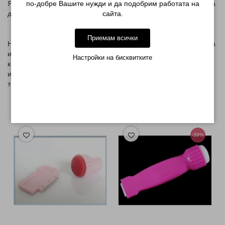
по-добре Вашите нужди и да подобрим работата на
Ярките плодови пръчици могат да бъдат използвани дори и за
сайта.
дизайн у дома за да получите 3D-маникюр.
Обикновен лак:
Приемам всички
Нанасяте база и след нея лака ,който сте избрали.Когато лака
изсъхне внимателно залепвате елемента с лепило за нокти
Настройки на бисквитките
като го придържате до пълна фиксация. След това го
изпилвате за да намалите дебелината. За финал покривате с
топ лак.
МОЖЕ ДА ХАРЕСАТЕ ОЩЕ
-39%