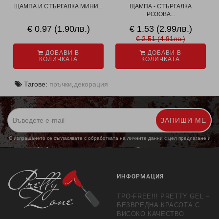
ЩАМПА И СТЪРГАЛКА МИНИ...
ЩАМПА - СТЪРГАЛКА
РОЗОВА...
€ 0.97 (1.90лв.)
€ 1.53 (2.99лв.)
€ 2.51 (4.91лв.)
ДОБАВИ В
ДОБАВИ В
КОЛИЧКАТА
КОЛИЧКАТА
Тагове:
пръчки
,
декорация
ЗАПИШИ МЕ
С изпращането се съгласявате с обработката на личните данни с цел предлагане и
обработка на маркетингови предложения.
Повече информация
ИНФОРМАЦИЯ
TPO-FREE!!! PRETTY GEL –
БЕЗВРЕДНА КРАСОТА С
ВИСОКО КАЧЕСТВО