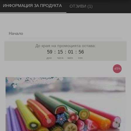
ИНФОРМАЦИЯ ЗА ПРОДУКТА 
ОТЗИВИ (1) 
Начало
До края на промоцията остава:
59
:
15
:
01
:
56
дни
часа
мин
сек
-45%