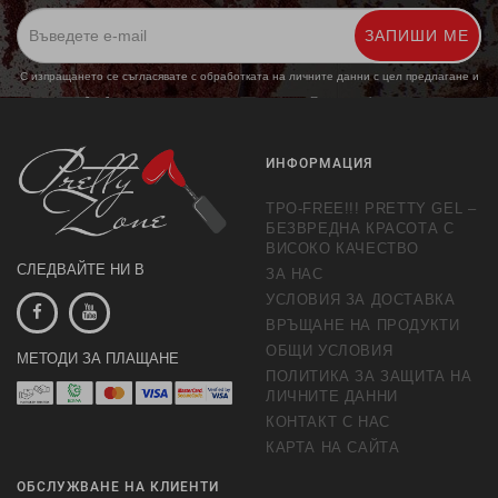
ЗАПИШИ МЕ
С изпращането се съгласявате с обработката на личните данни с цел предлагане и
обработка на маркетингови предложения.
Повече информация
ИНФОРМАЦИЯ
TPO-FREE!!! PRETTY GEL –
БЕЗВРЕДНА КРАСОТА С
ВИСОКО КАЧЕСТВО
СЛЕДВАЙТЕ НИ В
ЗА НАС
УСЛОВИЯ ЗА ДОСТАВКА
ВРЪЩАНЕ НА ПРОДУКТИ
ОБЩИ УСЛОВИЯ
МЕТОДИ ЗА ПЛАЩАНЕ
ПОЛИТИКА ЗА ЗАЩИТА НА
ЛИЧНИТЕ ДАННИ
КОНТАКТ С НАС
КАРТА НА САЙТА
ОБСЛУЖВАНЕ НА КЛИЕНТИ