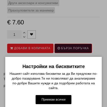
Други аксесоари и консумативи
Прахоуловители за маникюр
€ 7.60
ДОБАВИ В КОЛИЧКАТА
БЪРЗА ПОРЪЧКА
Настройки на бисквитките
Описание
Нашият сайт използва бисквитки за да Ви предложи по-
Резервен Хепа Филтър за Шестоъгълен прахоуловител
добро пазаруване.Те ни позволяват да анализираме
Turboblower 858-6
по-добре Вашите нужди и да подобрим работата на
Размери: 17см х 13см х 1см
сайта.
МОЖЕ ДА ХАРЕСАТЕ ОЩЕ
Приемам всички