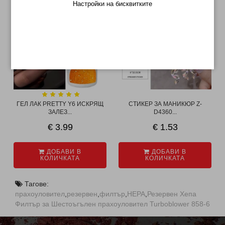
Настройки на бисквитките
ГЕЛ ЛАК PRETTY Y6 ИСКРЯЩ
СТИКЕР ЗА МАНИКЮР Z-
ЗАЛЕЗ...
D4360...
€ 3.99
€ 1.53
ДОБАВИ В
ДОБАВИ В
КОЛИЧКАТА
КОЛИЧКАТА
Тагове:
прахоуловител
,
резервен
,
филтър
,
HEPA
,
Резервен Хепа
Филтър за Шестоъгълен прахоуловител Turboblower 858-6