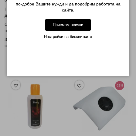
8 мл.
по-добре Вашите нужди и да подобрим работата на
Нанася се върху основа за гел лак-може да се използва и на
сайта.
друга марка-съвместими са .
След което се нанася цвета на тънко ,може след изпичане на
Приемам всички
първият цветен гел да се нанесе още един цветен слой.
Настройки на бисквитките
Запечатва се с топ лак -може да се използва и на друга марка-
съвместими са
МОЖЕ ДА ХАРЕСАТЕ ОЩЕ
-21%