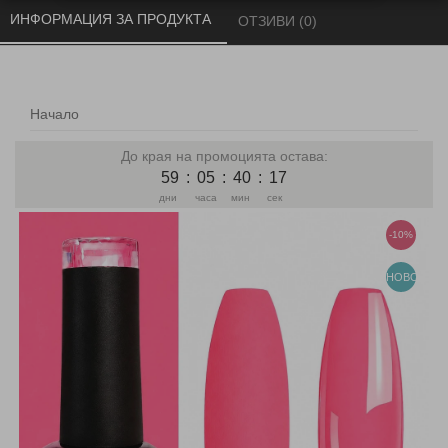
ИНФОРМАЦИЯ ЗА ПРОДУКТА 
ОТЗИВИ (0) 
Начало
До края на промоцията остава:
59
:
05
:
40
:
17
дни
часа
мин
сек
-10%
НОВО