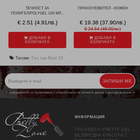
ТЕЧНОСТ ЗА
ПРАХОУЛОВИТЕЛ - КОЖЕН
ПОЛИГЕЛ/POLYGEL 100 МЛ...
€ 2.51 (4.91лв.)
€ 19.38 (37.90лв.)
€ 24.54 (48.00лв.)
ДОБАВИ В
ДОБАВИ В
КОЛИЧКАТА
КОЛИЧКАТА
Тагове:
Гел лак Best 20
ЗАПИШИ МЕ
С изпращането се съгласявате с обработката на личните данни с цел предлагане и
обработка на маркетингови предложения.
Повече информация
ИНФОРМАЦИЯ
TPO-FREE!!! PRETTY GEL –
БЕЗВРЕДНА КРАСОТА С