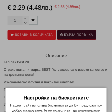
€ 2.29 (4.48лв.)
€ 2.55 (4.99лв.)
ДОБАВИ В КОЛИЧКАТА
БЪРЗА ПОРЪЧКА
Описание
Гел лак Best 20
Страхотната ни марка BEST Гел лакове са с високо качество и
на достъпна цена!
Изключително плътни и покривни цветове!
Трайни и наситени нюанси!
Нанасят се тънко, без разтичане.
Настройки на бисквитките
Изпичат се в UV или LED лампа.
Нашият сайт използва бисквитки за да Ви предложи по-
добро пазаруване.Те ни позволяват да анализираме