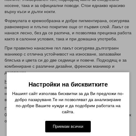
носене, така и за официални поводи. Стои еднакво красиво
върху къси и дълги нокти.
Формулата е кремообразна и добре пигментирана, осигурява
равномерно и плътно покритие още от първия слой. Лакът се
нанася лесно, без да се разтича, и позволява прецизна работа
както в салонни условия, така и при домашна употреба.
При правилно нанасяне гел лакът осигурява дълготраен
маникюр с отлична устойчивост на износване, запазвайки
блясъка и цвета си до две седмици и повече. Подходящ е за
комбиниране с различни дизайни, френски маникюр и
декорации.
Начин на употреба:
След подготовка на нокътната плочка
Настройки на бисквитките
нанесете база, втвърдете под UV или LED лампа, след което
Нашият сайт използва бисквитки за да Ви предложи по-
нанесете 1–2 тънки слоя от гел лака, като всеки слой се
добро пазаруване.Те ни позволяват да анализираме
втвърдява. Завършете с топ лак.
по-добре Вашите нужди и да подобрим работата на
Произведено в Китай за ВМ 1715 ЕООД, София, тел.
сайта.
0878222291, email: pretttyzone@gmail.comСрок на годност: Вик
опаковката!
Приемам всички