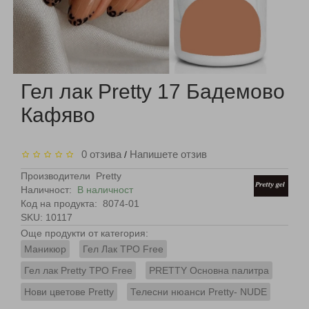
Гел лак Pretty 17 Бадемово
Кафяво
0 отзива
Напишете отзив
/
Производители
Pretty
Наличност:
В наличност
Код на продукта:
8074-01
SKU: 10117
Още продукти от категория:
Маникюр
Гел Лак TPO Free
Гел лак Pretty TPO Free
PRETTY Основна палитра
Нови цветове Pretty
Телесни нюанси Pretty- NUDE