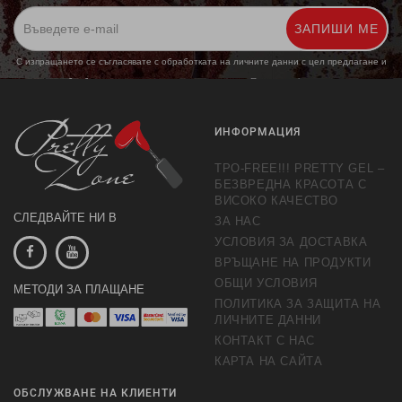
ЗАПИШИ МЕ
С изпращането се съгласявате с обработката на личните данни с цел предлагане и
обработка на маркетингови предложения.
Повече информация
ИНФОРМАЦИЯ
TPO-FREE!!! PRETTY GEL –
БЕЗВРЕДНА КРАСОТА С
ВИСОКО КАЧЕСТВО
СЛЕДВАЙТЕ НИ В
ЗА НАС
УСЛОВИЯ ЗА ДОСТАВКА
ВРЪЩАНЕ НА ПРОДУКТИ
ОБЩИ УСЛОВИЯ
МЕТОДИ ЗА ПЛАЩАНЕ
ПОЛИТИКА ЗА ЗАЩИТА НА
ЛИЧНИТЕ ДАННИ
КОНТАКТ С НАС
КАРТА НА САЙТА
ОБСЛУЖВАНЕ НА КЛИЕНТИ