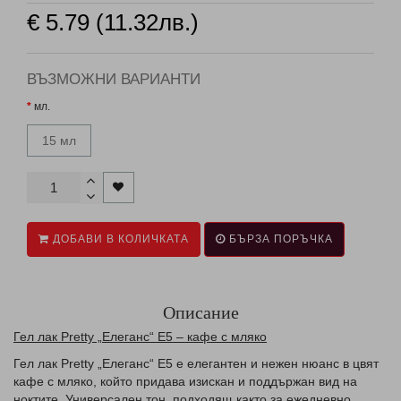
€ 5.79 (11.32лв.)
ВЪЗМОЖНИ ВАРИАНТИ
мл.
15 мл
ДОБАВИ В КОЛИЧКАТА
БЪРЗА ПОРЪЧКА
Описание
Гел лак Pretty „Елеганс“ E5 – кафе с мляко
Гел лак Pretty „Елеганс“ E5 е елегантен и нежен нюанс в цвят
кафе с мляко, който придава изискан и поддържан вид на
ноктите. Универсален тон, подходящ както за ежедневно