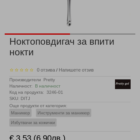
Ноктоповдигач за впити
нокти
0 отзива
Напишете отзив
/
Производители
Pretty
Наличност:
В наличност
Код на продукта:
3246-01
SKU: DITJ
Още продукти от категория:
Маникюр
Инструменти за маникюр
Избутвачи за кожички
€ 3.53 (6.90лв.)