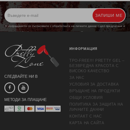
ЗАПИШИ МЕ
С изпращането се съгласявате с обработката на личните данни с цел предлагане и
обработка на маркетингови предложения.
Повече информация
ИНФОРМАЦИЯ
TPO-FREE!!! PRETTY GEL –
БЕЗВРЕДНА КРАСОТА С
ВИСОКО КАЧЕСТВО
СЛЕДВАЙТЕ НИ В
ЗА НАС
УСЛОВИЯ ЗА ДОСТАВКА
ВРЪЩАНЕ НА ПРОДУКТИ
ОБЩИ УСЛОВИЯ
МЕТОДИ ЗА ПЛАЩАНЕ
ПОЛИТИКА ЗА ЗАЩИТА НА
ЛИЧНИТЕ ДАННИ
КОНТАКТ С НАС
КАРТА НА САЙТА