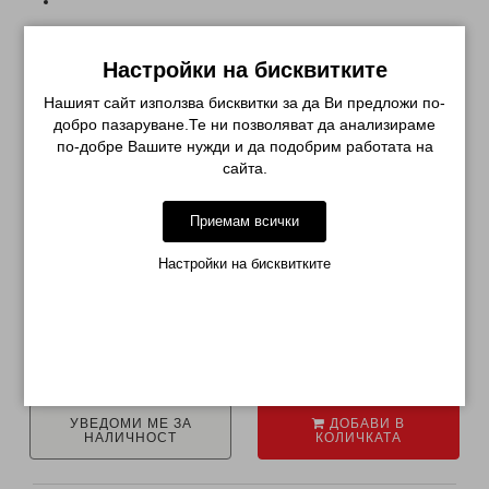
СВЪРЗАНИ ПРОДУКТИ
Настройки на бисквитките
Нашият сайт използва бисквитки за да Ви предложи по-
добро пазаруване.Те ни позволяват да анализираме
по-добре Вашите нужди и да подобрим работата на
сайта.
Приемам всички
Настройки на бисквитките
ГЕЛ ЛАК PRETTY 186 БАРБИ
ГЕЛ ЛАК PRETTY 182 НЕЖЕН
РОЗОВ ЦВЯТ...
НЕОНОВ БОНБОН...
€ 3.99 (7.80лв.)
€ 5.79 (11.32лв.)
УВЕДОМИ МЕ ЗА
ДОБАВИ В
НАЛИЧНОСТ
КОЛИЧКАТА