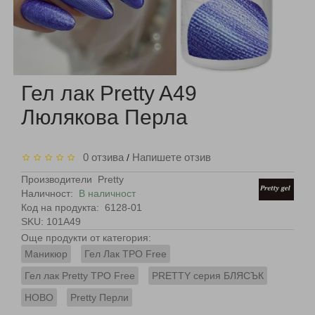
Гел лак Pretty A49
Люлякова Перла
0 отзива
Напишете отзив
/
Производители
Pretty
Наличност:
В наличност
Код на продукта:
6128-01
SKU: 101A49
Още продукти от категория:
Маникюр
Гел Лак TPO Free
Гел лак Pretty TPO Free
PRETTY серия БЛЯСЪК
НОВО
Pretty Перли