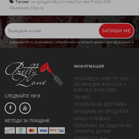
Тагове:
uv gel
,
gel lak
,
гел лак
,
Гел лак Pretty A49
Люлякова Перла
ЗАПИШИ МЕ
С изпращането се съгласявате с обработката на личните данни с цел предлагане и
обработка на маркетингови предложения.
Повече информация
ИНФОРМАЦИЯ
TPO-FREE!!! PRETTY GEL –
БЕЗВРЕДНА КРАСОТА С
ВИСОКО КАЧЕСТВО
СЛЕДВАЙТЕ НИ В
ЗА НАС
УСЛОВИЯ ЗА ДОСТАВКА
ВРЪЩАНЕ НА ПРОДУКТИ
ОБЩИ УСЛОВИЯ
МЕТОДИ ЗА ПЛАЩАНЕ
ПОЛИТИКА ЗА ЗАЩИТА НА
ЛИЧНИТЕ ДАННИ
КОНТАКТ С НАС