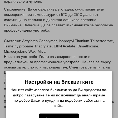
нараняване и чупене.
Съхранение: Да се съхранява в хладни, сухи, проветзиви
помещения при температури от 5°С до 25°С далеч от
източници на топлина и директна слънчева светлина.
Внимание: Запалим. Да се спазват изискванията за безопасна
професионална употреба.
Съставки: Астylates Copolymer, Isopropyl Titanium Triisostearate,
Trimethylpropane Triacrylate, Ethyl Acetate, Dimethicone,
Microcrystane Wax, Mica.
Начин на употреба: Гелът за лакиране на нокти е
предназначен за професионална употреба, Нанася се върху
основа за гел лак или израждащ гел, След това се изпича на
Led лампа за 30сек, UV лампа зла 60сек, За тъмните цветове
120 сек
Настройки на бисквитките
Предназначение: За професионална употреба при лакиране
на нокти.
Нашият сайт използва бисквитки за да Ви предложи по-
добро пазаруване.Те ни позволяват да анализираме
Произведено в Китай за ВМ 1715 ЕООД, София, тел.
по-добре Вашите нужди и да подобрим работата на
0878222291, email: pretttyzone@gmail.comСрок на годност: Вик
сайта.
опаковката! 36 месеца от датата на производство.