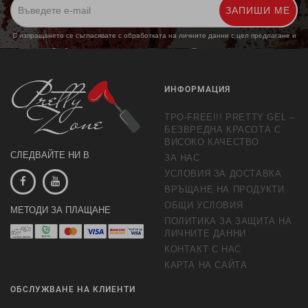
ЗАПИШИ МЕ
С изпращането се съгласявате с обработката на личните данни с цел предлагане и
обработка на маркетингови предложения.
Повече информация
ИНФОРМАЦИЯ
TPO-FREE!!! PRETTY GEL –
БЕЗВРЕДНА КРАСОТА С
ВИСОКО КАЧЕСТВО
СЛЕДВАЙТЕ НИ В
ЗА НАС
УСЛОВИЯ ЗА ДОСТАВКА
ВРЪЩАНЕ НА ПРОДУКТИ
ОБЩИ УСЛОВИЯ
МЕТОДИ ЗА ПЛАЩАНЕ
ПОЛИТИКА ЗА ЗАЩИТА НА
ЛИЧНИТЕ ДАННИ
КОНТАКТ С НАС
КАРТА НА САЙТА
ОБСЛУЖВАНЕ НА КЛИЕНТИ