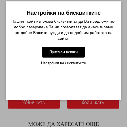
СВЪРЗАНИ ПРОДУКТИ
Настройки на бисквитките
-17%
Нашият сайт използва бисквитки за да Ви предложи по-
добро пазаруване.Те ни позволяват да анализираме
по-добре Вашите нужди и да подобрим работата на
сайта.
Приемам всички
Настройки на бисквитките
ПОЛИРАЩ БЛОК ЗА НОКТИ С
СТАРТОВ КОМПЛЕКТ
РАЗЛИЧНА ГРУБОСТ...
ЕЛЕКТРИЧЕСКИ УРЕДИ...
€ 0.51 (1.00лв.)
€ 45.50 (88.99лв.)
€ 54.71 (107.00лв.)
ДОБАВИ В
ДОБАВИ В
КОЛИЧКАТА
КОЛИЧКАТА
МОЖЕ ДА ХАРЕСАТЕ ОЩЕ