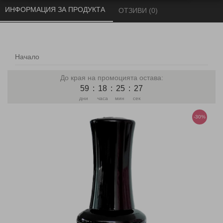
ИНФОРМАЦИЯ ЗА ПРОДУКТА 
ОТЗИВИ (0) 
Начало
До края на промоцията остава:
59
:
18
:
25
:
27
дни
часа
мин
сек
-30%