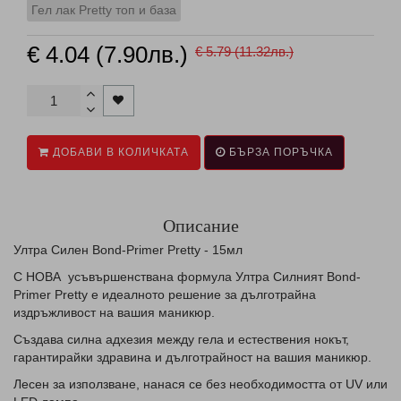
Гел лак Pretty топ и база
€ 4.04 (7.90лв.)
€ 5.79 (11.32лв.)
ДОБАВИ В КОЛИЧКАТА
БЪРЗА ПОРЪЧКА
Описание
Ултра Силен Bond-Primer Pretty - 15мл
С НОВА усъвършенствана формула Ултра Силният Bond-
Primer Pretty е идеалното решение за дълготрайна
издръжливост на вашия маникюр.
Създава силна адхезия между гела и естествения нокът,
гарантирайки здравина и дълготрайност на вашия маникюр.
Лесен за използване, нанася се без необходимостта от UV или