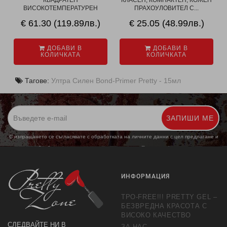
КВАДРАТЕН
КЛАСЕН, КОМПАКТЕН, КОЖЕН
ВИСОКОТЕМПЕРАТУРЕН
ПРАХОУЛОВИТЕЛ С...
СТЕРИЛИЗАТО...
€ 61.30 (119.89лв.)
€ 25.05 (48.99лв.)
ДОБАВИ В
ДОБАВИ В
КОЛИЧКАТА
КОЛИЧКАТА
Тагове:
Ултра Силен Bond-Primer Pretty - 15мл
ЗАПИШИ МЕ
С изпращането се съгласявате с обработката на личните данни с цел предлагане и
обработка на маркетингови предложения.
Повече информация
ИНФОРМАЦИЯ
TPO-FREE!!! PRETTY GEL –
БЕЗВРЕДНА КРАСОТА С
ВИСОКО КАЧЕСТВО
СЛЕДВАЙТЕ НИ В
ЗА НАС