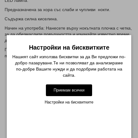
LED лампа.
Предназначена за хора със слаби и чупливи нокти.
Съдържа силна киселина.
Начин на употреба: Нанесете върху нокътната плочка с четка,
за да обезмаслите повърхността и изчакайте известно време
да изсъхне.
Настройки на бисквитките
Предупреждение: Запалим. Дръжте далеч от деца. Само за
професионална употреба. Избягвайте контакт с кожата.
Нашият сайт използва бисквитки за да Ви предложи по-
добро пазаруване.Те ни позволяват да анализираме
по-добре Вашите нужди и да подобрим работата на
СВЪРЗАНИ ПРОДУКТИ
сайта.
-48%
-61%
Приемам всички
Настройки на бисквитките