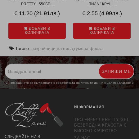
PRETTY - 550БР....
ПИЛА " КРУШ...
€ 11.20 (21.91лв.)
€ 2.55 (4.99лв.)
ДОБАВИ В
ДОБАВИ В
КОЛИЧКАТА
КОЛИЧКАТА
Тагове:
накрайници
,
ел.пила
,
гумена
,
фреза
ЗАПИШИ МЕ
С изпращането се съгласявате с обработката на личните данни с цел предлагане и
обработка на маркетингови предложения.
Повече информация
ИНФОРМАЦИЯ
TPO-FREE!!! PRETTY GEL –
БЕЗВРЕДНА КРАСОТА С
ВИСОКО КАЧЕСТВО
СЛЕДВАЙТЕ НИ В
ЗА НАС