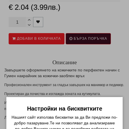
€ 2.04 (3.99лв.)
ДОБАВИ В КОЛИЧКАТА
БЪРЗА ПОРЪЧКА
Описание
Завършете оформянето на кожичките по перфектен начин с
Гумен накрайник за кожички-заоблен връх
Професионален инструмент за гладък завършек на маникюр и педикюр.
Проектиран да почиства и изглажда зоната на кутикулата.
Изработен е от висококачествен материал, който не позволява
Настройки на бисквитките
осигурява максимален комфорт на клиента.
прегряване и
Нашият сайт използва бисквитки за да Ви предложи по-
Лесна употреба и дълъг живот на работа.
добро пазаруване.Те ни позволяват да анализираме
по-добре Вашите нужди и да подобрим работата на