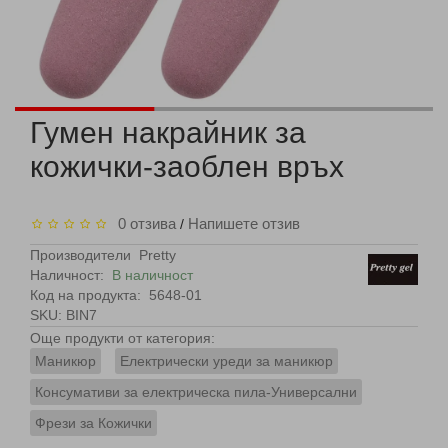
Гумен накрайник за
кожички-заоблен връх
0 отзива
Напишете отзив
/
Производители
Pretty
Наличност:
В наличност
Код на продукта:
5648-01
SKU: BIN7
Още продукти от категория:
Маникюр
Електрически уреди за маникюр
Консумативи за електрическа пила-Универсални
Фрези за Кожички