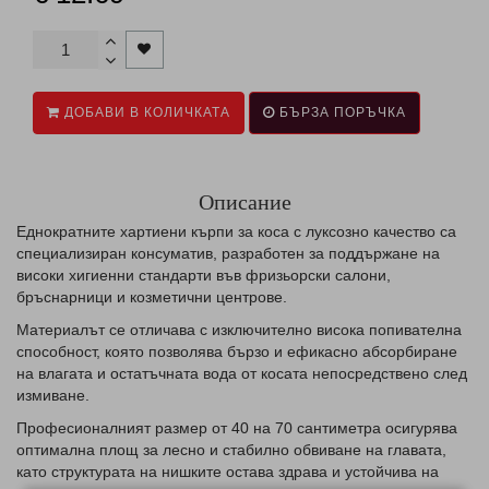
ДОБАВИ В КОЛИЧКАТА
БЪРЗА ПОРЪЧКА
Описание
Еднократните хартиени кърпи за коса с луксозно качество са
специализиран консуматив, разработен за поддържане на
високи хигиенни стандарти във фризьорски салони,
бръснарници и козметични центрове.
Материалът се отличава с изключително висока попивателна
способност, която позволява бързо и ефикасно абсорбиране
на влагата и остатъчната вода от косата непосредствено след
измиване.
Професионалният размер от 40 на 70 сантиметра осигурява
оптимална площ за лесно и стабилно обвиване на главата,
като структурата на нишките остава здрава и устойчива на