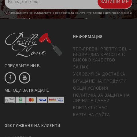
ЗАПИШИ МЕ
С изпращането се съгласявате с обработката на личните данни с цел предлагане и
обработка на маркетингови предложения.
Повече информация
ИНФОРМАЦИЯ
TPO-FREE!!! PRETTY GEL –
БЕЗВРЕДНА КРАСОТА С
ВИСОКО КАЧЕСТВО
СЛЕДВАЙТЕ НИ В
ЗА НАС
УСЛОВИЯ ЗА ДОСТАВКА
ВРЪЩАНЕ НА ПРОДУКТИ
ОБЩИ УСЛОВИЯ
МЕТОДИ ЗА ПЛАЩАНЕ
ПОЛИТИКА ЗА ЗАЩИТА НА
ЛИЧНИТЕ ДАННИ
КОНТАКТ С НАС
КАРТА НА САЙТА
ОБСЛУЖВАНЕ НА КЛИЕНТИ