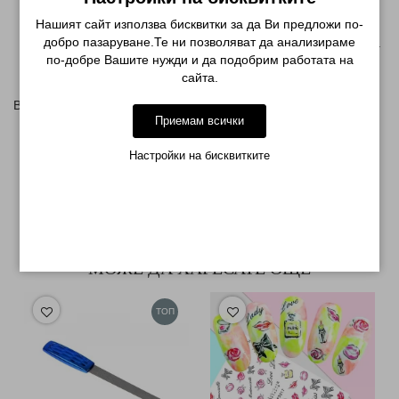
Нанесете база и изпечете
Нашият сайт използва бисквитки за да Ви предложи по-
Нанесете лак в желаният цвят и изпечете
добро пазаруване.Те ни позволяват да анализираме
върху лепкавия слой внимателно поставете парченцата
по-добре Вашите нужди и да подобрим работата на
с пинсета и притиснете
сайта.
нанесете топ лак и изпечете
Върху обикновен лак:
Приемам всички
Направете маникюр в желаната форма
Нанесете лак в желаният цвят
Настройки на бисквитките
поставете приготвените парченца фолио с пинсета и
притиснете, може да използвате лепило за нокти за по-
добра фиксация
нанесете топ лак
МОЖЕ ДА ХАРЕСАТЕ ОЩЕ
ТОП