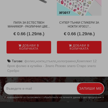
ПИЛА ЗА ЕСТЕСТВЕН
СУПЕР ТЪНКИ СТИКЕРИ ЗА
МАНИКЮР - РАЗЛИЧНИ ЦВЕ...
НОКТИ XF3017...
€ 0.66 (1.29лв.)
€ 0.66 (1.29лв.)
ДОБАВИ В
ДОБАВИ В
КОЛИЧКАТА
КОЛИЧКАТА
Тагове:
фолио
,
нокти
,
стъкло
,
холограмно
,
Комплект 12
броя фолио в кутийка - Злато Розово злато Старо злато
Сребро
ЗАПИШИ МЕ
С изпращането се съгласявате с обработката на личните данни с цел предлагане и
обработка на маркетингови предложения.
Повече информация