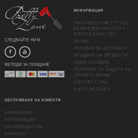
ИНФОРМАЦИЯ
TPO-FREE!!! PRETTY GEL –
БЕЗВРЕДНА КРАСОТА С
ВИСОКО КАЧЕСТВО
СЛЕДВАЙТЕ НИ В
ЗА НАС
УСЛОВИЯ ЗА ДОСТАВКА
ВРЪЩАНЕ НА ПРОДУКТИ
ОБЩИ УСЛОВИЯ
МЕТОДИ ЗА ПЛАЩАНЕ
ПОЛИТИКА ЗА ЗАЩИТА НА
ЛИЧНИТЕ ДАННИ
КОНТАКТ С НАС
КАРТА НА САЙТА
ОБСЛУЖВАНЕ НА КЛИЕНТИ
НАМАЛЕНИЯ
РЕКЛАМАЦИИ
ПРОИЗВОДИТЕЛИ
ВАУЧЕРИ