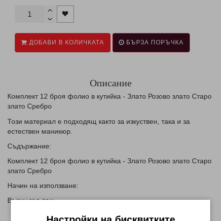
ДОБАВИ В КОЛИЧКАТА
БЪРЗА ПОРЪЧКА
Описание
Комплект 12 броя фолио в кутийка - Злато Розово злато Старо
злато Сребро
Този материал е подходящ както за изкуствен, така и за
естествен маникюр.
Съдържание:
Комплект 12 броя фолио в кутийка - Злато Розово злато Старо
злато Сребро
Начин на използване:
Върху гел лак:
Направете маникюр в желаната форма
Настройки на бисквитките