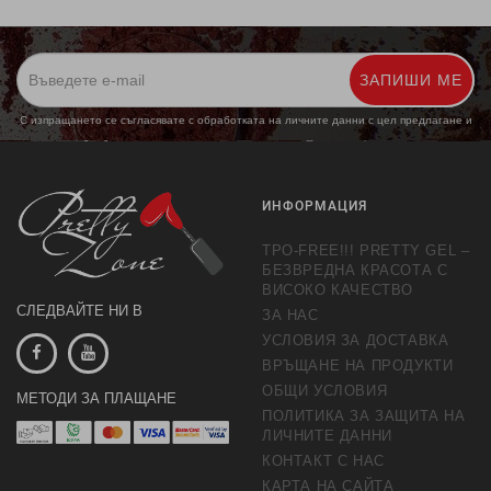
ЗАПИШИ МЕ
С изпращането се съгласявате с обработката на личните данни с цел предлагане и
обработка на маркетингови предложения.
Повече информация
ИНФОРМАЦИЯ
TPO-FREE!!! PRETTY GEL –
БЕЗВРЕДНА КРАСОТА С
ВИСОКО КАЧЕСТВО
СЛЕДВАЙТЕ НИ В
ЗА НАС
УСЛОВИЯ ЗА ДОСТАВКА
ВРЪЩАНЕ НА ПРОДУКТИ
ОБЩИ УСЛОВИЯ
МЕТОДИ ЗА ПЛАЩАНЕ
ПОЛИТИКА ЗА ЗАЩИТА НА
ЛИЧНИТЕ ДАННИ
КОНТАКТ С НАС
КАРТА НА САЙТА