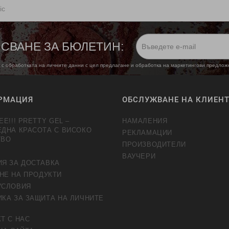
ic
СВАНЕ ЗА БЮЛЕТИН:
 с обработката на личните данни с цел предлагане и обработка на маркетингови предло
РМАЦИЯ
ОБСЛУЖВАНЕ НА КЛИЕН
EE!!! PRETTY GEL –
НАМАЛЕНИЯ
ЕДНА КРАСОТА С ВИСОКО
РЕКЛАМАЦИИ
ТВО
ПРОИЗВОДИТЕЛИ
ВАУЧЕРИ
ИЯ ЗА ДОСТАВКА
НЕ НА ПРОДУКТИ
УСЛОВИЯ
КА ЗА ЗАЩИТА НА ЛИЧНИТЕ
Т С НАС