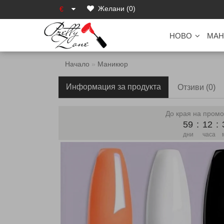
Желани (0)
€
НОВО
МАН
Начало
Маникюр
Информация за продукта
Отзиви (0)
До края на промо
59
:
12
:
дни
часа