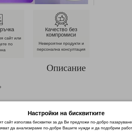
оръчка
Качество без
компромиси
ия сайт или
Невероятни продукти и
дете по
персонална консултация
она
Описание
о
качество и на достъпна цена!
Настройки на бисквитките
т сайт използва бисквитки за да Ви предложи по-добро пазаруване
ляват да анализираме по-добре Вашите нужди и да подобрим работ