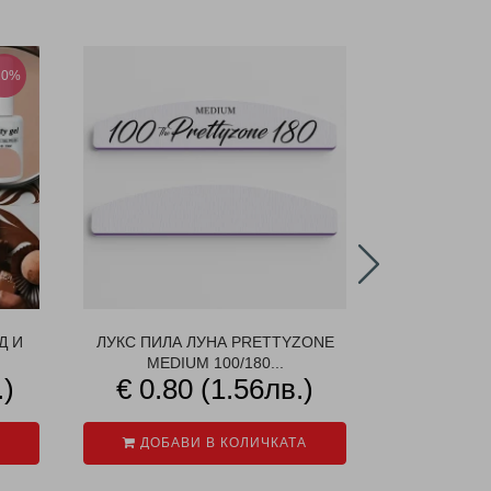
10%
Д И
ЛУКС ПИЛА ЛУНА PRETTYZONE
ГЕЛ ЛАК
MEDIUM 100/180...
.)
€ 0.80 (1.56лв.)
€ 2.5
ДОБАВИ В КОЛИЧКАТА
ДОБАВ