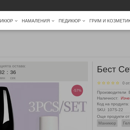
ИКЮР
НАМАЛЕНИЯ
ПЕДИКЮР
ГРИМ И КОЗМЕТИ
цията остава:
Бест Сет
32
:
35
мин
сек
0 от
-57%
Производители
Наличност:
Изче
Код на продукта:
SKU: 107S-22
Още продукти от 
Маникюр
Гел