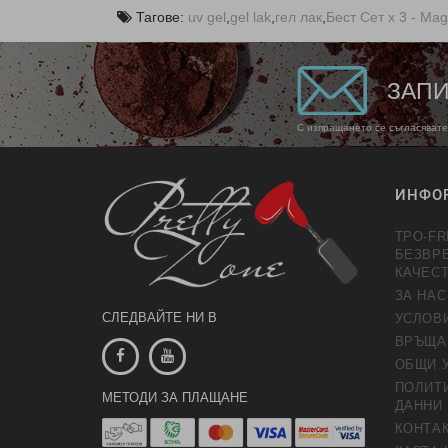
Тагове:
uv gel
,
gel lak
,
гел лак
,
Бест Сет x 3 - Mag
ЗАПИ
С изпращането се съгласявате
ИНФО
TPO-FR
БЕЗВР
КАЧЕС
ЗА НАС
СЛЕДВАЙТЕ НИ В
УСЛОВ
ВРЪЩА
ОБЩИ 
ПОЛИТИ
МЕТОДИ ЗА ПЛАЩАНЕ
ДАННИ
КОНТАК