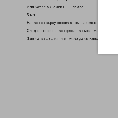
Изпичат се в UV или LED лампа.
5 мл.
Нанася се върху основа за гел лак-може да се изпо
След което се нанася цвета на тънко ,може след из
Запечатва се с топ лак -може да се използва и на 