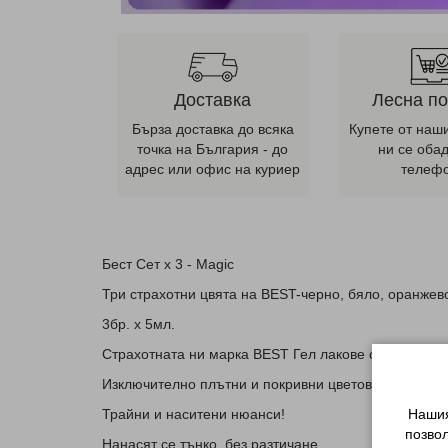
Доставка
Лесна п
Бърза доставка до всяка
Купете от наш
точка на България - до
ни се оба
адрес или офис на куриер
телеф
Бест Сет x 3 - Magic
Три страхотни цвята на BEST-черно, бяло, оранжев
3бр. х 5мл.
Страхотната ни марка BEST Гел лакове са с високо 
Изключително плътни и покривни цветове!
Нашия
Трайни и наситени нюанси!
позво
Нанасят се тънко, без разтичане.