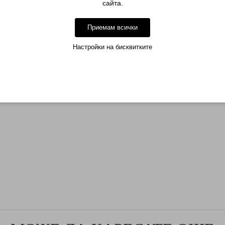
сайта.
Приемам всички
лзва и на друга марка-съвместими са .
Настройки на бисквитките
пичане на първият цветен гел да се нанесе още един цветен слой.
друга марка-съвместими са