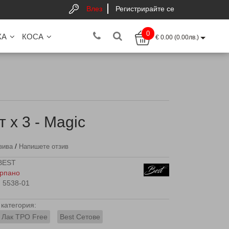
Влез
Регистрирайте се
0
КА
КОСА
€ 0.00 (0.00лв.)
 x 3 - Magic
/
зива
Напишете отзив
BEST
рпано
5538-01
категория:
 Лак TPO Free
Best Сетове