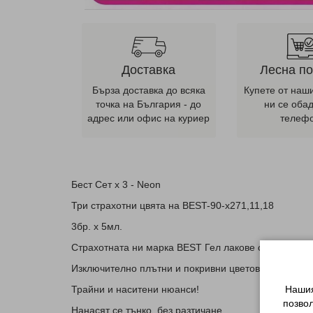
Доставка
Лесна п
Бърза доставка до всяка
Купете от наш
точка на България - до
ни се оба
адрес или офис на куриер
телеф
Бест Сет x 3 - Neon
Три страхотни цвята на BEST-90-x271,11,18
3бр. х 5мл.
Страхотната ни марка BEST Гел лакове са с високо 
Изключително плътни и покривни цветове!
Нашия
Трайни и наситени нюанси!
позво
Нанасят се тънко, без разтичане.