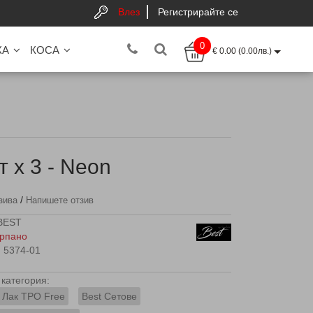
Влез
Регистрирайте се
0
КА
КОСА
€ 0.00 (0.00лв.)
т x 3 - Neon
/
зива
Напишете отзив
BEST
рпано
5374-01
категория:
 Лак TPO Free
Best Сетове