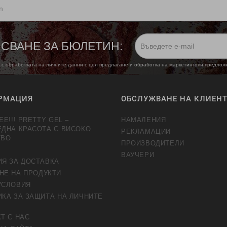
n
СВАНЕ ЗА БЮЛЕТИН:
 с обработката на личните данни с цел предлагане и обработка на маркетингови предло
РМАЦИЯ
ОБСЛУЖВАНЕ НА КЛИЕН
EE!!! PRETTY GEL –
НАМАЛЕНИЯ
ЕДНА КРАСОТА С ВИСОКО
РЕКЛАМАЦИИ
ТВО
ПРОИЗВОДИТЕЛИ
ВАУЧЕРИ
ИЯ ЗА ДОСТАВКА
НЕ НА ПРОДУКТИ
УСЛОВИЯ
КА ЗА ЗАЩИТА НА ЛИЧНИТЕ
Т С НАС