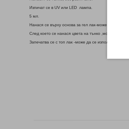
Изпичат се в UV или LED лампа.
5 мл.
Нанася се върху основа за гел лак-може да се изпо
След което се нанася цвета на тънко ,може след из
Запечатва се с топ лак -може да се използва и на 