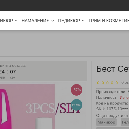
ИКЮР
НАМАЛЕНИЯ
ПЕДИКЮР
ГРИМ И КОЗМЕТИ
цията остава:
Бест Се
24
:
06
мин
сек
0 от
-57%
Производители
Наличност:
Изче
Код на продукта:
НОВО
SKU: 107S-10zzz
Още продукти от 
Маникюр
Гел