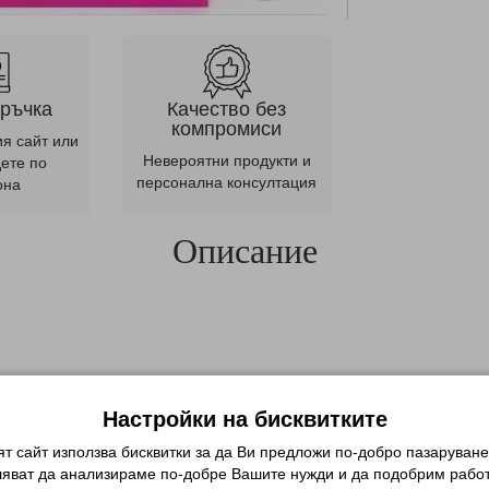
оръчка
Качество без
компромиси
ия сайт или
Невероятни продукти и
дете по
персонална консултация
она
Описание
качество и на достъпна цена!
Настройки на бисквитките
т сайт използва бисквитки за да Ви предложи по-добро пазаруване
ляват да анализираме по-добре Вашите нужди и да подобрим работ