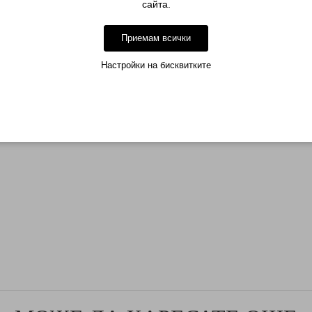
сайта.
Приемам всички
лзва и на друга марка-съвместими са .
Настройки на бисквитките
пичане на първият цветен гел да се нанесе още един цветен слой.
друга марка-съвместими са