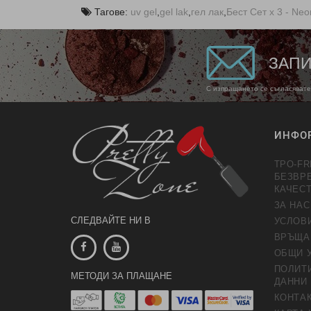
Тагове:
uv gel
,
gel lak
,
гел лак
,
Бест Сет x 3 - Neo
ЗАПИ
С изпращането се съгласявате
ИНФО
TPO-FR
БЕЗВР
КАЧЕС
ЗА НАС
СЛЕДВАЙТЕ НИ В
УСЛОВ
ВРЪЩА
ОБЩИ 
ПОЛИТИ
МЕТОДИ ЗА ПЛАЩАНЕ
ДАННИ
КОНТАК