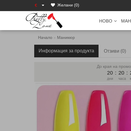
Желани (0)
€
НОВО
МАН
Начало
Маникюр
Информация за продукта
Отзиви (0)
До края на промо
20
:
20
:
дни
часа