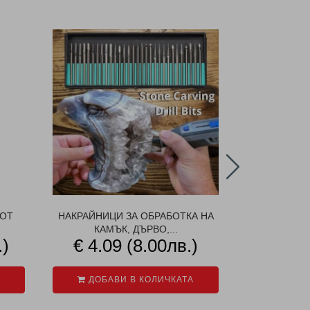
 ОТ
НАКРАЙНИЦИ ЗА ОБРАБОТКА НА
БЕСТ 
КАМЪК, ДЪРВО,...
.)
€ 4.09 (8.00лв.)
€ 4.5
€ 10
ДОБАВИ В КОЛИЧКАТА
ДОБАВ