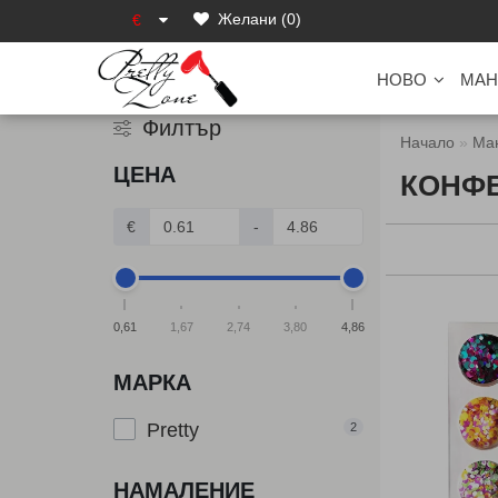
Желани (0)
€
НОВО
МАН
Филтър
Начало
Ма
ЦЕНА
КОНФ
€
-
0,61
1,67
2,74
3,80
4,86
МАРКА
Pretty
2
НАМАЛЕНИЕ