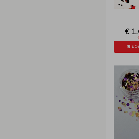
€ 1
ДОБ