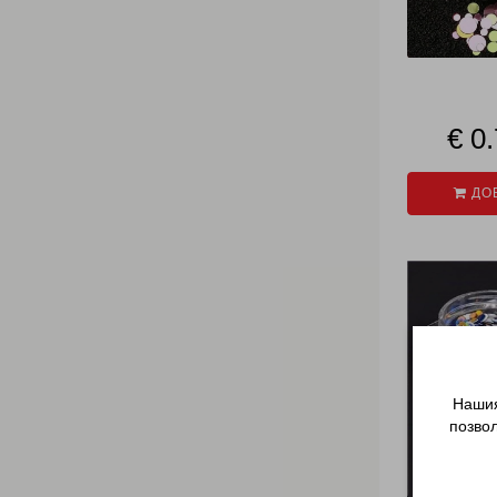
€ 0
ДОБ
Нашия
позво