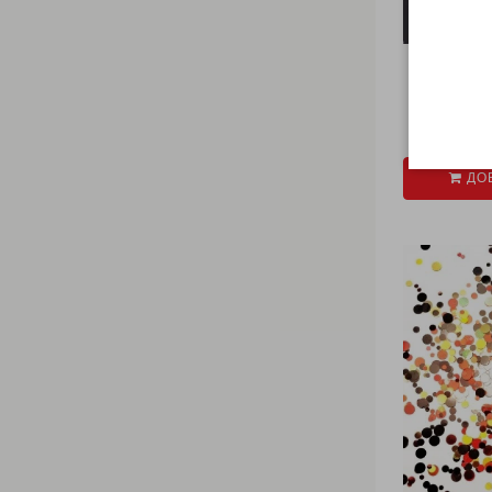
€ 0
ДОБ