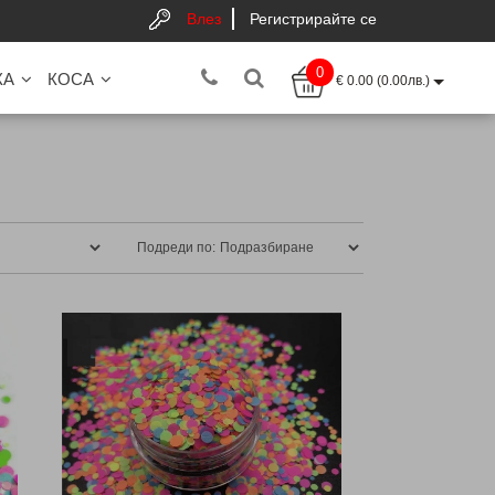
Влез
Регистрирайте се
0
КА
КОСА
€ 0.00 (0.00лв.)
Подреди по: