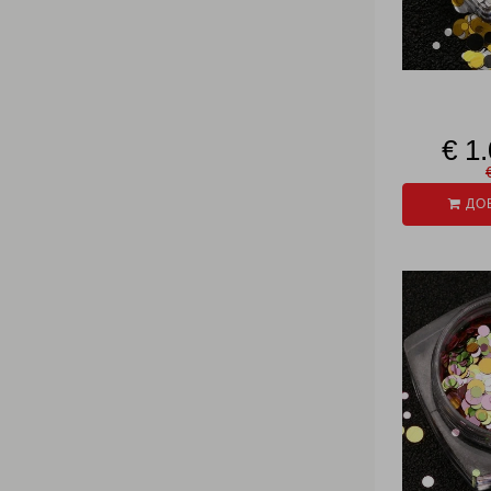
€ 1
ДОБ