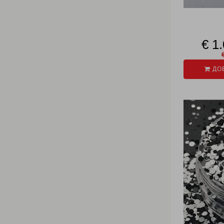
€ 1
ДОБ