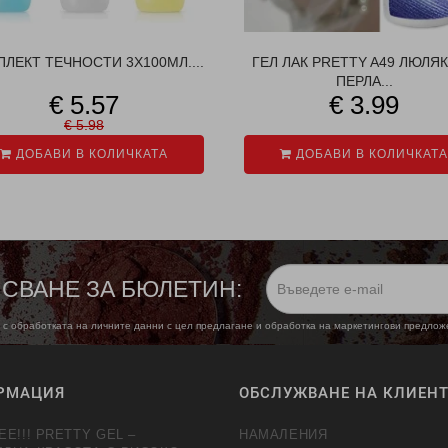
ЛЕКТ ТЕЧНОСТИ 3X100МЛ....
ГЕЛ ЛАК PRETTY A49 ЛЮЛЯ
ПЕРЛА...
€ 5.57
€ 3.99
€ 5.98
ДОБАВИ В КОЛИЧКАТА
ДОБАВИ В КОЛИЧКАТА
СВАНЕ ЗА БЮЛЕТИН:
 с обработката на личните данни с цел предлагане и обработка на маркетингови предло
РМАЦИЯ
ОБСЛУЖВАНЕ НА КЛИЕН
EE!!! PRETTY GEL –
НАМАЛЕНИЯ