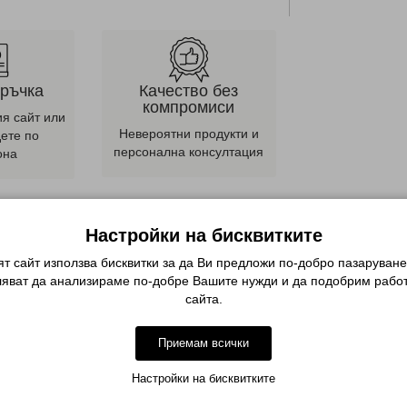
оръчка
Качество без
компромиси
ия сайт или
Невероятни продукти и
дете по
персонална консултация
она
Описание
Настройки на бисквитките
т сайт използва бисквитки за да Ви предложи по-добро пазаруване
ляват да анализираме по-добре Вашите нужди и да подобрим работ
качество и на достъпна цена!
сайта.
Приемам всички
Настройки на бисквитките