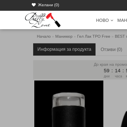
Желани (0)
НОВО
МАН
Начало
Маникюр
Гел Лак TPO Free
BEST 
Информация за продукта
Отзиви (0)
До края на промо
59
:
14
:
дни
часа