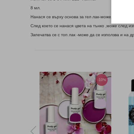
8 мл.
Нанася се върху основа за гел лак-може да се изпо
След което се нанася цвета на тънко ,може след из
Запечатва се с топ лак -може да се използва и на 
-10%