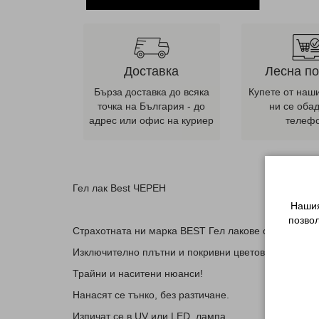
Доставка
Лесна п
Бърза доставка до всяка
Купете от наш
точка на България - до
ни се оба
адрес или офис на куриер
телеф
Гел лак Best ЧЕРЕН
Нашия
позво
Страхотната ни марка BEST Гел лакове са с високо 
Изключително плътни и покривни цветове!
Трайни и наситени нюанси!
Нанасят се тънко, без разтичане.
Изпичат се в UV или LED лампа.