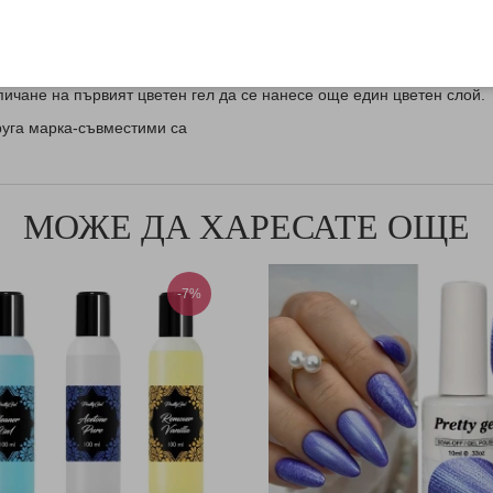
лзва и на друга марка-съвместими са .
пичане на първият цветен гел да се нанесе още един цветен слой.
друга марка-съвместими са
МОЖЕ ДА ХАРЕСАТЕ ОЩЕ
-7%