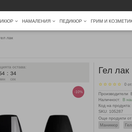
ИКЮР
НАМАЛЕНИЯ
ПЕДИКЮР
ГРИМ И КОЗМЕТИ
гел лак
цията остава:
Гел лак
54
:
33
мин
сек
0 от
-10%
Производители
Наличност:
В на
Код на продукта:
SKU: 105287
Още продукти от 
Маникюр
Гел