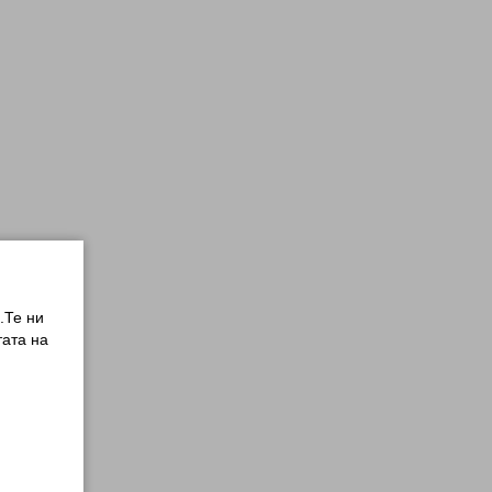
.Те ни
ата на