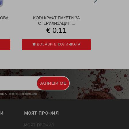
КОВА
KODI КРАФТ ПАКЕТИ ЗА
MOLLY Г
СТЕРИЛИЗАЦИЯ ...
ОМЕКОТ
€ 0.11
ДОБАВИ В КОЛИЧКАТА
ДОБАВ
ЗАПИШИ МЕ
жения.
Повече информация
ТИ
МОЯТ ПРОФИЛ
МОЯТ ПРОФИЛ