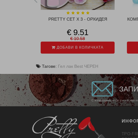
PRETTY СЕТ X 3 - ОРХИДЕЯ
КОМП
€ 9.51
€ 10.58
ДОБАВИ В КОЛИЧКАТА
Тагове:
Гел лак Best ЧЕРЕН
ЗАПИ
С изпращането се съгласявате
ИНФО
TPO-FR