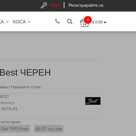
Влез
Регистрирайте се
0
КА
КОСА
€ 0.00
 Best ЧЕРЕН
/
зива
Напишете отзив
BEST
личност
6075-01
категория:
 Лак TPO Free
BEST гел лак