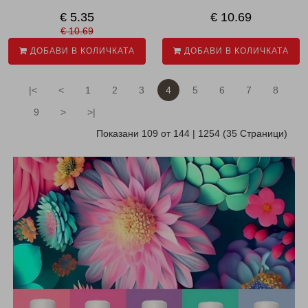
€ 5.35
€ 10.69
€ 10.69
ДОБАВИ В КОЛИЧКАТА
ДОБАВИ В КОЛИЧКАТА
|<
<
1
2
3
4
5
6
7
8
9
>
>|
Показани 109 от 144 | 1254 (35 Страници)