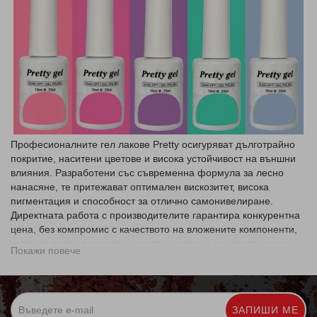
Професионалните
гел лакове Pretty
осигуряват дълготрайно
покритие, наситени цветове и висока устойчивост на външни
влияния. Разработени със съвременна формула за лесно
нанасяне, те притежават оптимален вискозитет, висока
пигментация и способност за отлично самонивелиране.
Директната работа с производителите гарантира конкурентна
цена, без компромис с качеството на вложените компоненти,
което ги прави подходящи както за салони за красота, така и
Покажи повече
за домашна употреба.
Основни предимства и характеристики на гел лак Pretty:
Безопасна формула без съдържание на TPO
ЗАПИШИ МЕ
(Trimethylbenzoyl Diphenylphosphine Oxide) в