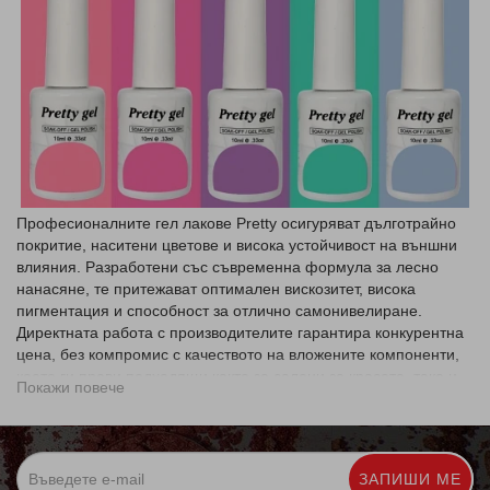
Професионалните
гел лакове Pretty
осигуряват дълготрайно
покритие, наситени цветове и висока устойчивост на външни
влияния. Разработени със съвременна формула за лесно
нанасяне, те притежават оптимален вискозитет, висока
пигментация и способност за отлично самонивелиране.
Директната работа с производителите гарантира конкурентна
цена, без компромис с качеството на вложените компоненти,
което ги прави подходящи както за салони за красота, така и
Покажи повече
за домашна употреба.
Основни предимства и характеристики на гел лак Pretty:
Безопасна формула без съдържание на TPO
ЗАПИШИ МЕ
(Trimethylbenzoyl Diphenylphosphine Oxide) в