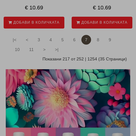
€ 10.69
€ 10.69
ДОБАВИ В КОЛИЧКАТА
ДОБАВИ В КОЛИЧКАТА
|<
<
3
4
5
6
7
8
9
10
11
>
>|
Показани 217 от 252 | 1254 (35 Страници)