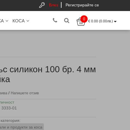
Влез
Регистрирайте се
0
КА
КОСА
€ 0.00 (0.00лв.)
ъс силикон 100 бр. 4 мм
йка
/
зива
Напишете отзив
личност
3333-01
категория:
ли и продукти за коса