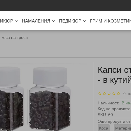
ИКЮР
НАМАЛЕНИЯ
ПЕДИКЮР
ГРИМ И КОЗМЕТИ
 коса на треси
Капси с
- в кути
0 от
Наличност:
В на
Код на продукта:
SKU: 60
Още продукти от 
Коса
Материа