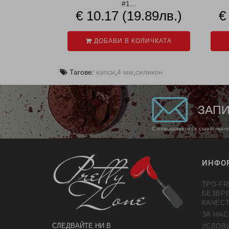
#1...
€ 10.17 (19.89лв.)
€
ДОБАВИ В КОЛИЧКАТА
Тагове:
капси
,
4 мм
,
силикон
ЗАПИ
С изпращането се съгласявате
ИНФО
TPO-FR
БЕЗВР
КАЧЕС
ЗА НАС
СЛЕДВАЙТЕ НИ В
УСЛОВ