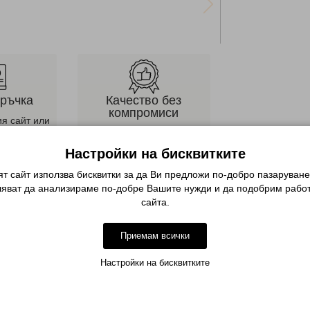
оръчка
Качество без
компромиси
ия сайт или
Невероятни продукти и
дете по
персонална консултация
она
Настройки на бисквитките
т сайт използва бисквитки за да Ви предложи по-добро пазаруване
Описание
ляват да анализираме по-добре Вашите нужди и да подобрим работ
сайта.
 кафява, кафява, тъмно кафява и черна коса.
Приемам всички
Настройки на бисквитките
елина на