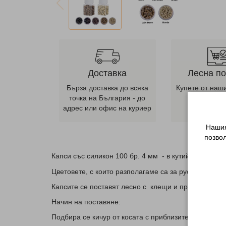
Доставка
Лесна п
Бърза доставка до всяка
Купете от наш
точка на България - до
ни се оба
адрес или офис на куриер
телеф
Нашия
позво
Капси със силикон 100 бр. 4 мм - в кутийка
Цветовете, с които разполагаме са за руса, светло
Капсите се поставят лесно с клещи и примка.
Начин на поставяне:
Подбира се кичур от косата с приблизителната деб