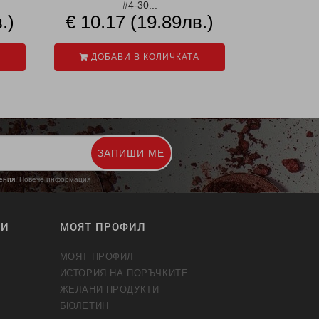
#4-30...
#
.)
€ 10.17 (19.89лв.)
€ 10.1
ДОБАВИ В КОЛИЧКАТА
ДОБАВ
ЗАПИШИ МЕ
жения.
Повече информация
ТИ
МОЯТ ПРОФИЛ
МОЯТ ПРОФИЛ
ИСТОРИЯ НА ПОРЪЧКИТЕ
ЖЕЛАНИ ПРОДУКТИ
БЮЛЕТИН