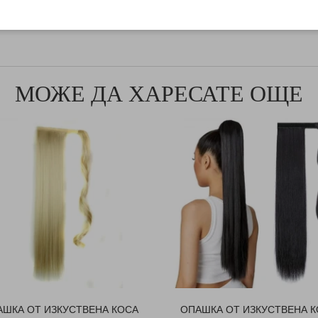
еншъна се издърпват през капсата
МОЖЕ ДА ХАРЕСАТЕ ОЩЕ
АШКА ОТ ИЗКУСТВЕНА КОСА
ОПАШКА ОТ ИЗКУСТВЕНА К