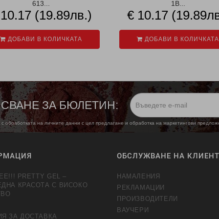
613...
1B...
 10.17 (19.89лв.)
€ 10.17 (19.89лв
ДОБАВИ В КОЛИЧКАТА
ДОБАВИ В КОЛИЧКАТА
СВАНЕ ЗА БЮЛЕТИН:
 с обработката на личните данни с цел предлагане и обработка на маркетингови предло
РМАЦИЯ
ОБСЛУЖВАНЕ НА КЛИЕН
EE!!! PRETTY GEL –
НАМАЛЕНИЯ
ЕДНА КРАСОТА С ВИСОКО
РЕКЛАМАЦИИ
ТВО
ПРОИЗВОДИТЕЛИ
ВАУЧЕРИ
ИЯ ЗА ДОСТАВКА