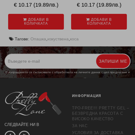
€ 10.17 (19.89лв.)
€ 10.17 (19.89лв.)
ДОБАВИ В
ДОБАВИ В
КОЛИЧКАТА
КОЛИЧКАТА
Тагове:
Опашка
,
изкуствена
,
коса
ЗАПИШИ МЕ
С изпращането се съгласявате с обработката на личните данни с цел предлагане и
обработка на маркетингови предложения.
Повече информация
ИНФОРМАЦИЯ
TPO-FREE!!! PRETTY GEL –
БЕЗВРЕДНА КРАСОТА С
ВИСОКО КАЧЕСТВО
СЛЕДВАЙТЕ НИ В
ЗА НАС
УСЛОВИЯ ЗА ДОСТАВКА