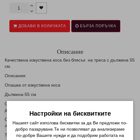
ДОБАВИ В КОЛИЧКАТА
БЪРЗА ПОРЪЧКА
Описание
Качествена изкуствена коса без блясък на треса с дължина 55
см.
Описания:
Опашка от изкуствена коса
Дължина-55 см
От едната страна има кичур, който се увива около нея за
декорация .
Настройки на бисквитките
Опашката се прикрепя с гребенче , което се мушка под
Нашият сайт използва бисквитки за да Ви предложи по-
ластика на вашата коса.
добро пазаруване.Те ни позволяват да анализираме
Тегло -115гр.
по-добре Вашите нужди и да подобрим работата на