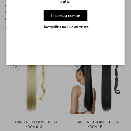
сайта.
Вижте снимките как се поставя.
Косата се мие с шампоан,разресва се с четка за изкуствена
Приемам всички
коса.
Настройки на бисквитките
Не се духа със сешоар,
Не се боядисва.
МОЖЕ ДА ХАРЕСАТЕ ОЩЕ
ОПАШКА ОТ ИЗКУСТВЕНА
ОПАШКА ОТ ИЗКУСТВЕНА
КОСА 613...
КОСА 1B...