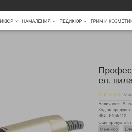
ИКЮР
НАМАЛЕНИЯ
ПЕДИКЮР
ГРИМ И КОЗМЕТИ
Профес
ел. пил
0 от
Наличност:
В на
Код на продукта:
SKU: FN55412
Още продукти от 
Маникюр
Еле