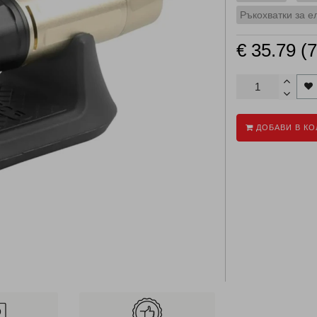
Ръкохватки за е
€ 35.79 (
ДОБАВИ В КО