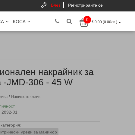
Влез
Регистрирайте се
0
КА
КОСА
€ 0.00 (0.00лв.)
ионален накрайник за
а -JMD-306 - 45 W
/
зива
Напишете отзив
личност
2892-01
категория:
ктрически уреди за маникюр