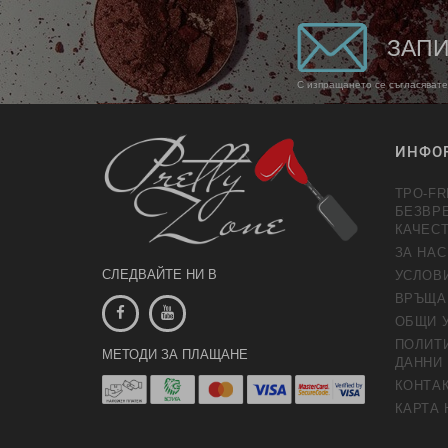
ЗАПИ
С изпращането се съгласявате
ИНФО
TPO-FR
БЕЗВР
КАЧЕС
ЗА НАС
СЛЕДВАЙТЕ НИ В
УСЛОВ
ВРЪЩА
ОБЩИ 
ПОЛИТИ
МЕТОДИ ЗА ПЛАЩАНЕ
ДАННИ
КОНТАК
КАРТА 