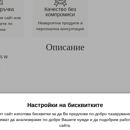
оръчка
Качество без
компромиси
ия сайт или
Невероятни продукти и
дете по
персонална консултация
она
Описание
45 W
.
Настройки на бисквитките
СВЪРЗАНИ ПРОДУКТИ
т сайт използва бисквитки за да Ви предложи по-добро пазаруване
ляват да анализираме по-добре Вашите нужди и да подобрим работ
сайта.