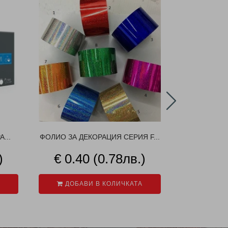
...
ФОЛИО ЗА ДЕКОРАЦИЯ СЕРИЯ F...
PEAC
)
€ 0.40 (0.78лв.)
€ 1.9
ДОБАВИ В КОЛИЧКАТА
ДОБАВ