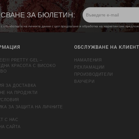
СВАНЕ ЗА БЮЛЕТИН:
 с обработката на личните данни с цел предлагане и обработка на маркетингови предло
РМАЦИЯ
ОБСЛУЖВАНЕ НА КЛИЕН
EE!!! PRETTY GEL –
НАМАЛЕНИЯ
ЕДНА КРАСОТА С ВИСОКО
РЕКЛАМАЦИИ
ТВО
ПРОИЗВОДИТЕЛИ
ВАУЧЕРИ
ИЯ ЗА ДОСТАВКА
НЕ НА ПРОДУКТИ
УСЛОВИЯ
КА ЗА ЗАЩИТА НА ЛИЧНИТЕ
Т С НАС
НА САЙТА