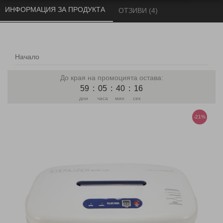
ИНФОРМАЦИЯ ЗА ПРОДУКТА 
ОТЗИВИ (4) 
Начало
До края на промоцията остава:
59
:
05
:
40
:
16
дни
часа
мин
сек
-21%