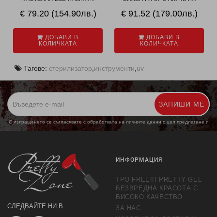
€ 79.20 (154.90лв.)
€ 91.52 (179.00лв.)
ДОБАВИ В
ДОБАВИ В
КОЛИЧКАТА
КОЛИЧКАТА
Тагове:
стерилизатор
,
инструменти
,
uv
ЗАПИШИ МЕ
С изпращането се съгласявате с обработката на личните данни с цел предлагане и
обработка на маркетингови предложения.
Повече информация
ИНФОРМАЦИЯ
TPO-FREE!!! PRETTY GEL –
БЕЗВРЕДНА КРАСОТА С
ВИСОКО КАЧЕСТВО
СЛЕДВАЙТЕ НИ В
ЗА НАС