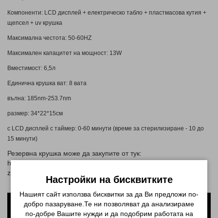
Компоненти: LCD дисплей + електрическо табло + пластмасова кутия +
щепсел + uv крушка
Максимална честота: 50-60HZ
Максимален капацитет на мощност: 13W
Вместимост: 6,5л
Единична крушка ват: 8 вата
вълна: 185nm-253.7nm
размер: 34*22*15см
с LCD дисплей с таймер: 0-60 минути (време за стерилизиране - 10 до
15 минути)
Резервна крушка може да закупите от тук:
https://prettyzone.net/maniciur/uredi/sterilizatori-super/krushka-
za-uv-sterilizator-za-instrumenti-8-w
Настройки на бисквитките
Нашият сайт използва бисквитки за да Ви предложи по-
добро пазаруване.Те ни позволяват да анализираме
по-добре Вашите нужди и да подобрим работата на