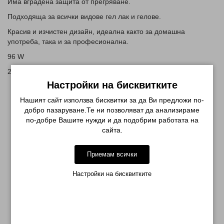
Има вградена защита от прегряване.
Подходяща за всички видове гел лак и гелове.
Красив и изчистен дизайн, идеална както за домашна
употреба, така и за професионална.
96 W
240 V
Настройки на бисквитките
Нашият сайт използва бисквитки за да Ви предложи по-
добро пазаруване.Те ни позволяват да анализираме
СВЪРЗАНИ ПРОДУКТИ
по-добре Вашите нужди и да подобрим работата на
сайта.
Приемам всички
Настройки на бисквитките