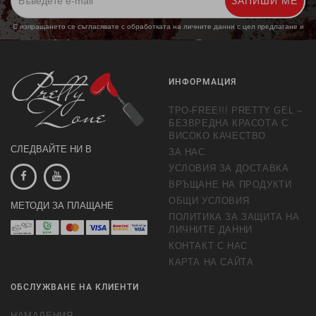
ЗАПИШИ МЕ
С изпращането се съгласявате с обработката на личните данни с цел предлагане и
обработка на маркетингови предложения.
Повече информация
ИНФОРМАЦИЯ
TPO-FREE!!! PRETTY GEL –
БЕЗВРЕДНА КРАСОТА С
ВИСОКО КАЧЕСТВО
СЛЕДВАЙТЕ НИ В
ЗА НАС
УСЛОВИЯ ЗА ДОСТАВКА
ВРЪЩАНЕ НА ПРОДУКТИ
ОБЩИ УСЛОВИЯ
МЕТОДИ ЗА ПЛАЩАНЕ
ПОЛИТИКА ЗА ЗАЩИТА НА
ЛИЧНИТЕ ДАННИ
КОНТАКТ С НАС
КАРТА НА САЙТА
ОБСЛУЖВАНЕ НА КЛИЕНТИ
НАМАЛЕНИЯ