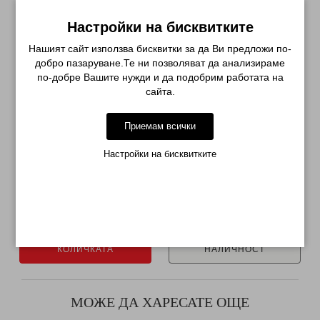
СВЪРЗАНИ ПРОДУКТИ
Настройки на бисквитките
-48%
-61%
Нашият сайт използва бисквитки за да Ви предложи по-
добро пазаруване.Те ни позволяват да анализираме
по-добре Вашите нужди и да подобрим работата на
сайта.
Приемам всички
Настройки на бисквитките
SUN 9C LED LAMP 24W
ГЕЛ ЛАК JESSIE 09 БЯЛА
ПЕРЛА...
€ 11.24 (21.98лв.)
€ 1.99 (3.89лв.)
€ 21.47 (41.99лв.)
€ 5.06 (9.90лв.)
ДОБАВИ В
УВЕДОМИ МЕ ЗА
КОЛИЧКАТА
НАЛИЧНОСТ
МОЖЕ ДА ХАРЕСАТЕ ОЩЕ