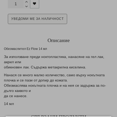
УВЕДОМИ МЕ ЗА НАЛИЧНОСТ
Описание
Обезмаслител Ez Flow 14 мл
Зa използване преди ноктопластика, нанасяне на гел лак,
акрил или
обикновен лак. Съдържа метакрилна киселина.
Нанася се много малко количество, само върху нокътната
плочка и се пази от допир до кожата.
Обезмаслява нокътната плочка и на нея се задържа за по-
дълго каквото и
да се нанесе.
14 мл