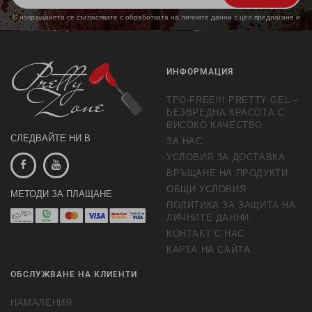
С изпращането се съгласявате с обработката на личните данни с цел предлагане и
обработка на маркетингови предложения.
Повече информация
ИНФОРМАЦИЯ
TPO-FREE!!! PRETTY GEL –
БЕЗВРЕДНА КРАСОТА С
ВИСОКО КАЧЕСТВО
СЛЕДВАЙТЕ НИ В
ЗА НАС
УСЛОВИЯ ЗА ДОСТАВКА
ВРЪЩАНЕ НА ПРОДУКТИ
ОБЩИ УСЛОВИЯ
МЕТОДИ ЗА ПЛАЩАНЕ
ПОЛИТИКА ЗА ЗАЩИТА НА
ЛИЧНИТЕ ДАННИ
КОНТАКТ С НАС
КАРТА НА САЙТА
ОБСЛУЖВАНЕ НА КЛИЕНТИ
НАМАЛЕНИЯ