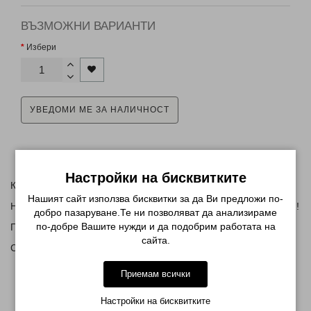
ВЪЗМОЖНИ ВАРИАНТИ
Избери
УВЕДОМИ МЕ ЗА НАЛИЧНОСТ
Описание
Настройки на бисквитките
Красиви и модерни ластици за коса - спирала!
Нашият сайт използва бисквитки за да Ви предложи по-
Най-различни цветове - да подхождат на всеки тоалет и визия!
добро пазаруване.Те ни позволяват да анализираме
по-добре Вашите нужди и да подобрим работата на
Предлагат се и в класическото черно!
сайта.
Също така могат да бъдат красив аксесоар за ръка!
Приемам всички
МОЖЕ ДА ХАРЕСАТЕ ОЩЕ
Настройки на бисквитките