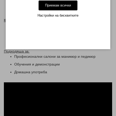
Приемам всички
След употреба изключете устройството и го
съхранявайте на сухо и чисто място.
Настройки на бисквитките
Комплектът съдържа:
UV/LED лампа S50 (54W)
Захранващ адаптер
Ръководство за употреба
Подходяща за:
Професионални салони за маникюр и педикюр
Обучения и демонстрации
Домашна употреба