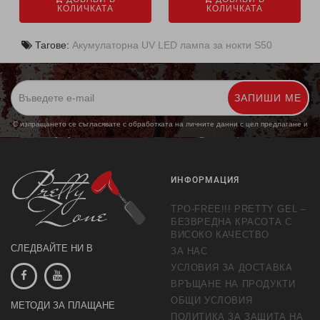
КОЛИЧКАТА
КОЛИЧКАТА
Тагове:
Акумулаторна UV LED лампа за нокти S50
ЗАПИШИ МЕ
С изпращането се съгласявате с обработката на личните данни с цел предлагане и
обработка на маркетингови предложения.
Повече информация
ИНФОРМАЦИЯ
TPO-FREE!!! PRETTY GEL –
БЕЗВРЕДНА КРАСОТА С
ВИСОКО КАЧЕСТВО
СЛЕДВАЙТЕ НИ В
ЗА НАС
УСЛОВИЯ ЗА ДОСТАВКА
ВРЪЩАНЕ НА ПРОДУКТИ
ОБЩИ УСЛОВИЯ
МЕТОДИ ЗА ПЛАЩАНЕ
ПОЛИТИКА ЗА ЗАЩИТА НА