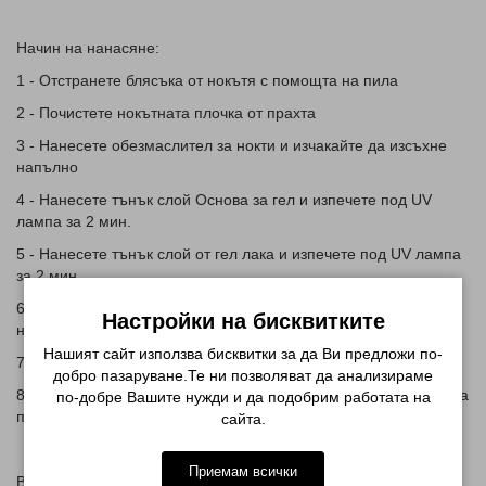
Начин на нанасяне:
1 - Отстранете блясъка от нокътя с помощта на пила
2 - Почистете нокътната плочка от прахта
3 - Нанесете обезмаслител за нокти и изчакайте да изсъхне
напълно
4 - Нанесете тънък слой Основа за гел и изпечете под UV
лампа за 2 мин.
5 - Нанесете тънък слой от гел лака и изпечете под UV лампа
за 2 мин.
6 - Нанесете втори слой от гел лака и доближете магнита до
Настройки на бисквитките
нокътната плочка и отново изпечете
Нашият сайт използва бисквитки за да Ви предложи по-
7 - Нанесете топ за гел лак изпечете под UV лампа за 2 мин.
добро пазаруване.Те ни позволяват да анализираме
8 - Отстранете лепкавия слой чрез напоен тампон с течност за
по-добре Вашите нужди и да подобрим работата на
премахване на лепкав слой
сайта.
Приемам всички
В посочената цена НЕ е включен магнит. Такъв можете да