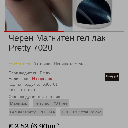
Черен Магнитен гел лак
Pretty 7020
0 отзива
Напишете отзив
/
Производители
Pretty
Наличност:
Изчерпано
Код на продукта:
6368-01
SKU: 1017020
Още продукти от категория:
Маникюр
Гел Лак TPO Free
Гел лак Pretty TPO Free
PRETTY Котешко око
€ 3.53 (6.90лв.)