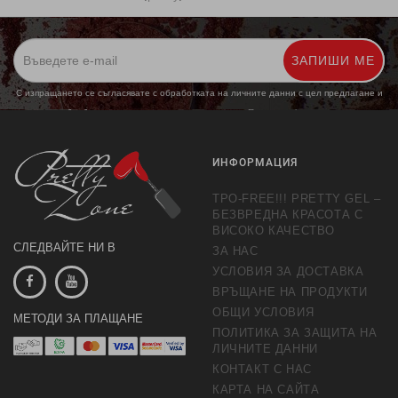
ЗАПИШИ МЕ
С изпращането се съгласявате с обработката на личните данни с цел предлагане и
обработка на маркетингови предложения.
Повече информация
ИНФОРМАЦИЯ
TPO-FREE!!! PRETTY GEL –
БЕЗВРЕДНА КРАСОТА С
ВИСОКО КАЧЕСТВО
СЛЕДВАЙТЕ НИ В
ЗА НАС
УСЛОВИЯ ЗА ДОСТАВКА
ВРЪЩАНЕ НА ПРОДУКТИ
ОБЩИ УСЛОВИЯ
МЕТОДИ ЗА ПЛАЩАНЕ
ПОЛИТИКА ЗА ЗАЩИТА НА
ЛИЧНИТЕ ДАННИ
КОНТАКТ С НАС
КАРТА НА САЙТА