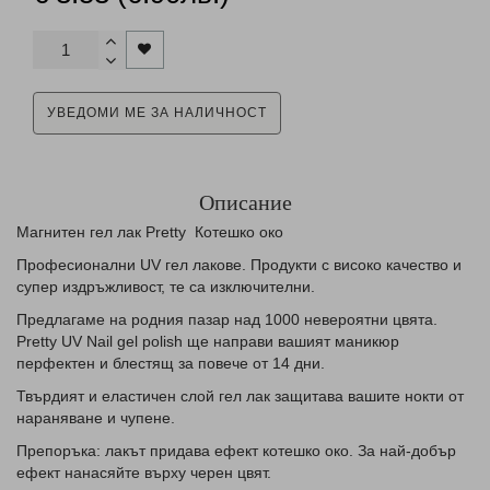
УВЕДОМИ МЕ ЗА НАЛИЧНОСТ
Описание
Магнитен гел лак Pretty Котешко око
Професионални UV гел лаковe. Продукти с високо качество и
супер издръжливост, те са изключителни.
Предлагаме на родния пазар над 1000 невероятни цвята.
Pretty UV Nail gel polish ще направи вашият маникюр
перфектен и блестящ за повече от 14 дни.
Твърдият и еластичен слой гел лак защитава вашите нокти от
нараняване и чупене.
Препоръка: лакът придава ефект котешко око. За най-добър
ефект нанасяйте върху черен цвят.