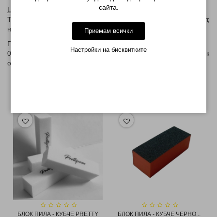
сайта.
Цветова характеристика:
Топла перлена праскова с ултрафин седефен и искрящ ефект,
напомнящ сиянието на естествена перла.
Приемам всички
Произведено в Китай за ВМ 1715 ЕООД, София, тел.
Настройки на бисквитките
0878222291, email: pretttyzone@gmail.comСрок на годност: Вик
опаковката! 36 месеца от датата на производство.
СВЪРЗАНИ ПРОДУКТИ
БЛОК ПИЛА - КУБЧЕ PRETTY
БЛОК ПИЛА - КУБЧЕ ЧЕРНО...