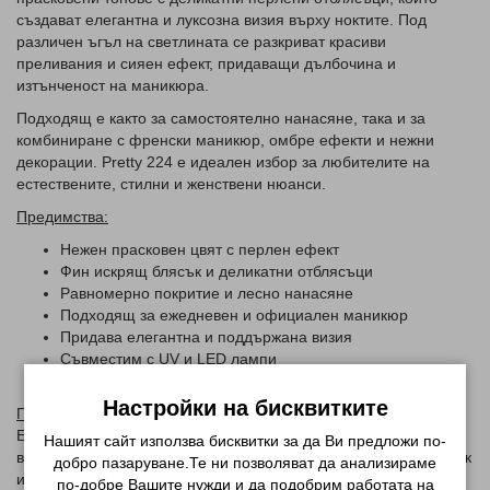
създават елегантна и луксозна визия върху ноктите. Под
различен ъгъл на светлината се разкриват красиви
преливания и сияен ефект, придаващи дълбочина и
изтънченост на маникюра.
Подходящ е както за самостоятелно нанасяне, така и за
комбиниране с френски маникюр, омбре ефекти и нежни
декорации. Pretty 224 е идеален избор за любителите на
естествените, стилни и женствени нюанси.
Предимства:
Нежен прасковен цвят с перлен ефект
Фин искрящ блясък и деликатни отблясъци
Равномерно покритие и лесно нанасяне
Подходящ за ежедневен и официален маникюр
Придава елегантна и поддържана визия
Съвместим с UV и LED лампи
Дълготраен цвят и блясък
Настройки на бисквитките
Подходящ за:
Ежедневен маникюр, сватбени и официални визии, както и за
Нашият сайт използва бисквитки за да Ви предложи по-
всеки, който търси нежен прасковен цвят с фин перлен блясък
добро пазаруване.Те ни позволяват да анализираме
и изискано сияние.
по-добре Вашите нужди и да подобрим работата на