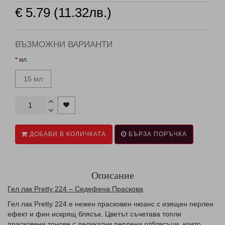
€ 5.79 (11.32лв.)
ВЪЗМОЖНИ ВАРИАНТИ
мл.
15 мл
ДОБАВИ В КОЛИЧКАТА
БЪРЗА ПОРЪЧКА
Описание
Гел лак Pretty 224 – Седефена Праскова
Гел лак Pretty 224 е нежен прасковен нюанс с изящен перлен
ефект и фин искрящ блясък. Цветът съчетава топли
прасковени тонове с деликатни перлени отблясъци, които