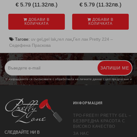
€ 5.79 (11.32лв.)
€ 5.79 (11.32лв.)
ДОБАВИ В
ДОБАВИ В
КОЛИЧКАТА
КОЛИЧКАТА
Тагове:
uv gel
,
gel lak
,
гел лак
,
Гел лак Pretty 224 –
Седефена Праскова
ЗАПИШИ МЕ
С изпращането се съгласявате с обработката на личните данни с цел предлагане и
обработка на маркетингови предложения.
Повече информация
ИНФОРМАЦИЯ
TPO-FREE!!! PRETTY GEL –
БЕЗВРЕДНА КРАСОТА С
ВИСОКО КАЧЕСТВО
СЛЕДВАЙТЕ НИ В
ЗА НАС