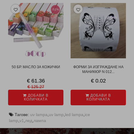
-51%
50 БР. МАСЛО ЗА КОЖИЧКИ
ФОРМИ ЗА ИЗГРАЖДАНЕ НА
МАНИКЮР N 012...
€ 61.36
€ 0.02
€ 125.27
ДОБАВИ В
ДОБАВИ В
КОЛИЧКАТА
КОЛИЧКАТА
Тагове:
uv lampa
,
uv lamp
,
led lampa
,
ice
lamp
,
v1
,
лед
,
лампа