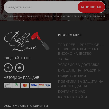
ЗАПИШИ МЕ
С изпращането се съгласявате с обработката на личните данни с цел предлагане и
обработка на маркетингови предложения.
Повече информация
ИНФОРМАЦИЯ
TPO-FREE!!! PRETTY GEL –
БЕЗВРЕДНА КРАСОТА С
ВИСОКО КАЧЕСТВО
СЛЕДВАЙТЕ НИ В
ЗА НАС
УСЛОВИЯ ЗА ДОСТАВКА
ВРЪЩАНЕ НА ПРОДУКТИ
ОБЩИ УСЛОВИЯ
МЕТОДИ ЗА ПЛАЩАНЕ
ПОЛИТИКА ЗА ЗАЩИТА НА
ЛИЧНИТЕ ДАННИ
КОНТАКТ С НАС
КАРТА НА САЙТА
ОБСЛУЖВАНЕ НА КЛИЕНТИ