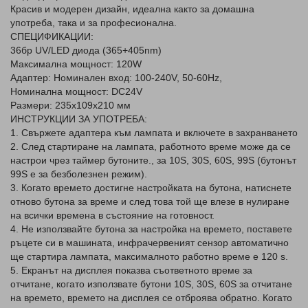
Красив и модерен дизайн, идеална както за домашна
употреба, така и за професионална.
СПЕЦИФИКАЦИИ:
36бр UV/LED диода (365+405nm)
Максимална мощност: 120W
Адаптер: Номинален вход: 100-240V, 50-60Hz,
Номинална мощност: DC24V
Размери: 235x109x210 мм
ИНСТРУКЦИИ ЗА УПОТРЕБА:
1. Свържете адаптера към лампата и включете в захранването
2. След стартиране на лампата, работното време може да се
настрои чрез таймер бутоните., за 10S, 30S, 60S, 99S (бутонът
99S е за безболезнен режим).
3. Когато времето достигне настройката на бутона, натиснете
отново бутона за време и след това той ще влезе в нулиране
на всички времена в състояние на готовност.
4. Не използвайте бутона за настройка на времето, поставете
ръцете си в машината, инфрачервеният сензор автоматично
ще стартира лампата, максималното работно време е 120 s.
5. Екранът на дисплея показва съответното време за
отчитане, когато използвате бутони 10S, 30S, 60S за отчитане
на времето, времето на дисплея се отброява обратно. Когато