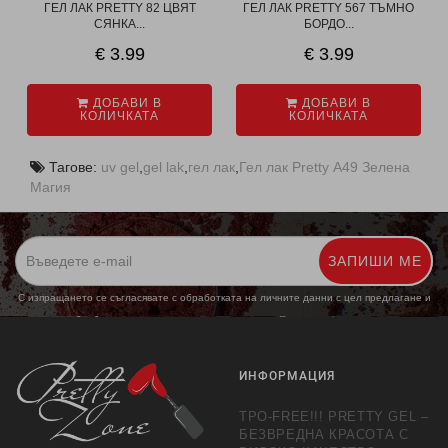
ГЕЛ ЛАК PRETTY 82 ЦВЯТ
ГЕЛ ЛАК PRETTY 567 ТЪМНО
СЯНКА...
БОРДО...
€ 3.99
€ 3.99
ДОБАВИ В
ДОБАВИ В
КОЛИЧКАТА
КОЛИЧКАТА
Тагове:
uv gel
,
gel lak
,
гел лак
,
Гел лак Pretty А49 Зелена
Магия
ЗАПИШИ МЕ
С изпращането се съгласявате с обработката на личните данни с цел предлагане и
обработка на маркетингови предложения.
Повече информация
ИНФОРМАЦИЯ
TPO-FREE!!! PRETTY GEL –
БЕЗВРЕДНА КРАСОТА С