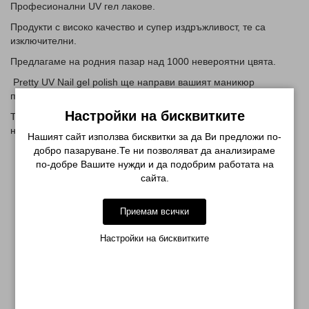
Професионални UV гел лаковe.
Продукти с високо качество и супер издръжливост, те са
изключителни.
Предлагаме на родния пазар над 1000 невероятни цвята.
Pretty UV Nail gel polish ще направи вашият маникюр
перфектен и блестящ за повече от 14 дни.
Настройки на бисквитките
Твърдият и еластичен слой гел лак защитава вашите нокти от
нараняване и чупене.
Нашият сайт използва бисквитки за да Ви предложи по-
добро пазаруване.Те ни позволяват да анализираме
СВЪРЗАНИ ПРОДУКТИ
по-добре Вашите нужди и да подобрим работата на
сайта.
Приемам всички
Настройки на бисквитките