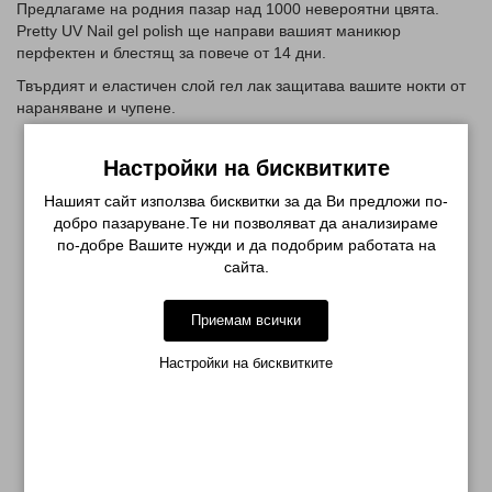
Предлагаме на родния пазар над 1000 невероятни цвята.
Pretty UV Nail gel polish ще направи вашият маникюр
перфектен и блестящ за повече от 14 дни.
Твърдият и еластичен слой гел лак защитава вашите нокти от
нараняване и чупене.
Настройки на бисквитките
Нашият сайт използва бисквитки за да Ви предложи по-
добро пазаруване.Те ни позволяват да анализираме
по-добре Вашите нужди и да подобрим работата на
СВЪРЗАНИ ПРОДУКТИ
сайта.
-52%
Приемам всички
Настройки на бисквитките