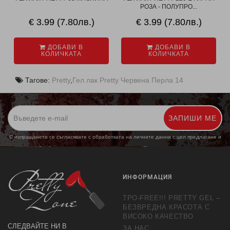
РОЗА - ПОЛУПРО...
€ 3.99 (7.80лв.)
€ 3.99 (7.80лв.)
ДОБАВИ В
ДОБАВИ В
КОЛИЧКАТА
КОЛИЧКАТА
Тагове:
Pretty
,
Гел лак Pretty Червена Перла 14
ЗАПИШИ МЕ
С изпращането се съгласявате с обработката на личните данни с цел предлагане и
обработка на маркетингови предложения.
Повече информация
ИНФОРМАЦИЯ
TPO-FREE!!! PRETTY GEL –
БЕЗВРЕДНА КРАСОТА С
ВИСОКО КАЧЕСТВО
СЛЕДВАЙТЕ НИ В
ЗА НАС