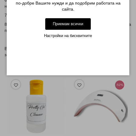
6 - Нанесете втори слой от гел лака и доближете магнита до
по-добре Вашите нужди и да подобрим работата на
нокътната плочка и отново изпечете
сайта.
7 - Нанесете топ за гел лак изпечете под UV лампа за 2 мин
Приемам всички
8 - Отстранете лепкавия слой чрез напоен тампон с течност за
премахване на лепкав слой
Настройки на бисквитките
В посочената цена НЕ е включен магнит. Такъв можете да
закупите от
ТУК
СВЪРЗАНИ ПРОДУКТИ
-52%