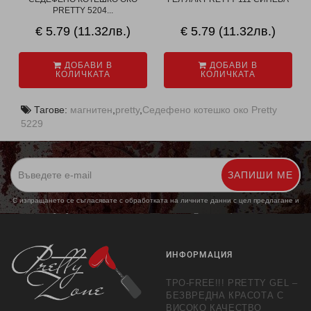
PRETTY 5204...
€ 5.79 (11.32лв.)
€ 5.79 (11.32лв.)
ДОБАВИ В
ДОБАВИ В
КОЛИЧКАТА
КОЛИЧКАТА
Тагове:
магнитен
,
pretty
,
Седефено котешко око Pretty
5229
ЗАПИШИ МЕ
С изпращането се съгласявате с обработката на личните данни с цел предлагане и
обработка на маркетингови предложения.
Повече информация
ИНФОРМАЦИЯ
TPO-FREE!!! PRETTY GEL –
БЕЗВРЕДНА КРАСОТА С
ВИСОКО КАЧЕСТВО