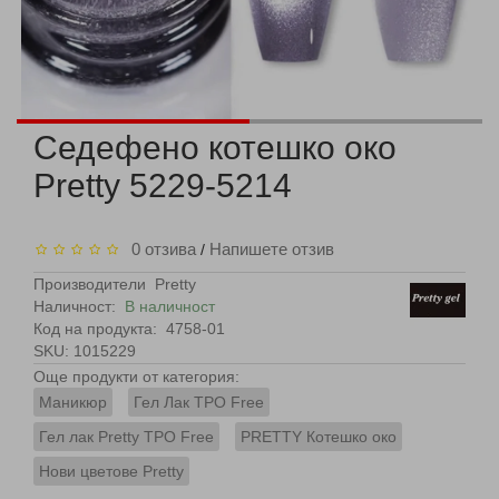
Седефено котешко око
Pretty 5229-5214
0 отзива
Напишете отзив
/
Производители
Pretty
Наличност:
В наличност
Код на продукта:
4758-01
SKU: 1015229
Още продукти от категория:
Маникюр
Гел Лак TPO Free
Гел лак Pretty TPO Free
PRETTY Котешко око
Нови цветове Pretty