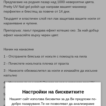
Предлагаме на родния пазар над 1000 невероятни цвята.
Pretty UV Nail gel polish ще направи вашият маникюр
перфектен и блестящ за повече от 14 дни.
Твърдият и еластичен слой гел лак защитава вашите нокти от
нараняване и чупене.
Препоръка: лакът придава ефект котешко око. За най-добър
ефект нанасяйте върху черен цвят.
Начин на нанасяне
1 - Отстранете блясъка от нокътя с помощта на пила
2 - Почистете нокътната плочка от прахта
3 - Нанесете обезмаслител за нокти и изчакайте да изсъхне
напълно
4 - Нанесете тънък слой Основа за гел и изпечете под UV
лампа за 2 мин
Настройки на бисквитките
5 - Нанесете тънък слой от гел лака и изпечете под UV лампа
Нашият сайт използва бисквитки за да Ви предложи по-
за 2 мин
добро пазаруване.Те ни позволяват да анализираме