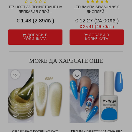
ТЕЧНОСТ ЗА ПОЧИСТВАНЕ НА
LED ЛАМПА 24W SUN 9S С
ЛЕПКАВИЯ СЛОЙ...
ДИСПЛЕЙ...
€ 1.48 (2.89лв.)
€ 12.27 (24.00лв.)
€ 25.41 (49.70лв.)
ДОБАВИ В
ДОБАВИ В
КОЛИЧКАТА
КОЛИЧКАТА
МОЖЕ ДА ХАРЕСАТЕ ОЩЕ
СЕДЕФЕНО КОТЕШКО ОКО
ГЕЛ ЛАК PRETTY 111 СИНЕВА