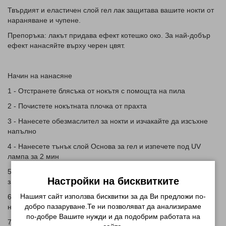
Твърдият и еластичен слой гел лак защитава вашите нокти от
нараняване и чупене.
Препоръка: лакът придава ефект котешко око. За най-добър
ефект нанасяйте върху черен цвят.
Начин на нанасяне
1 - Отстранете блясъка от нокътя с помощта на пила
2 - Почистете нокътната плочка от прахта
3 - Нанесете обезмаслител за нокти и изчакайте да изсъхне
напълно
4 - Нанесете тънък слой Основа за гел и изпечете под UV
лампа за 2 мин
5 - Нанесете тънък слой от гел лака и изпечете под UV лампа
Настройки на бисквитките
за 2 мин
Нашият сайт използва бисквитки за да Ви предложи по-
6 - Нанесете втори слой от гел лака и доближете магнита до
добро пазаруване.Те ни позволяват да анализираме
нокътната плочка и отново изпечете
по-добре Вашите нужди и да подобрим работата на
7 - Нанесете топ за гел лак изпечете под UV лампа за 2 мин