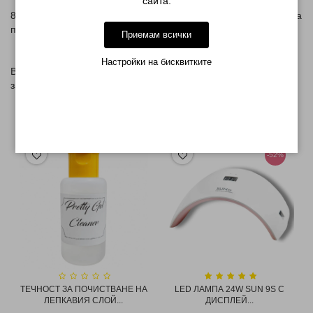
сайта.
8 - Отстранете лепкавия слой чрез напоен тампон с течност за
премахване на лепкав слой
Приемам всички
Настройки на бисквитките
В посочената цена НЕ е включен магнит. Такъв можете да
закупите от
ТУК
СВЪРЗАНИ ПРОДУКТИ
-52%
ТЕЧНОСТ ЗА ПОЧИСТВАНЕ НА
LED ЛАМПА 24W SUN 9S С
ЛЕПКАВИЯ СЛОЙ...
ДИСПЛЕЙ...