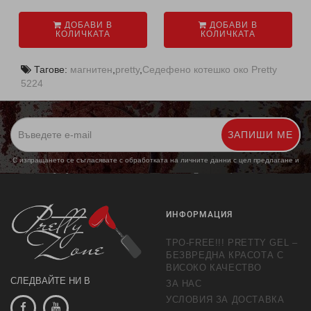
ДОБАВИ В
ДОБАВИ В
КОЛИЧКАТА
КОЛИЧКАТА
Тагове:
магнитен
,
pretty
,
Седефено котешко око Pretty
5224
ЗАПИШИ МЕ
С изпращането се съгласявате с обработката на личните данни с цел предлагане и
обработка на маркетингови предложения.
Повече информация
ИНФОРМАЦИЯ
TPO-FREE!!! PRETTY GEL –
БЕЗВРЕДНА КРАСОТА С
ВИСОКО КАЧЕСТВО
СЛЕДВАЙТЕ НИ В
ЗА НАС
УСЛОВИЯ ЗА ДОСТАВКА