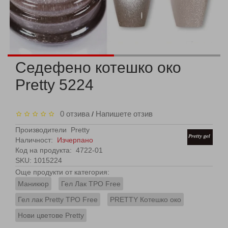
Седефено котешко око
Pretty 5224
0 отзива
Напишете отзив
/
Производители
Pretty
Наличност:
Изчерпано
Код на продукта:
4722-01
SKU: 1015224
Още продукти от категория:
Маникюр
Гел Лак TPO Free
Гел лак Pretty TPO Free
PRETTY Котешко око
Нови цветове Pretty