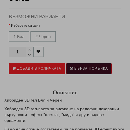
ВЪЗМОЖНИ ВАРИАНТИ
Изберете си цвят
1 Бял
2 Черен
ДОБАВИ В КОЛИЧКАТА
БЪРЗА ПОРЪЧКА
Описание
Хибриден 3D гел Бял и Черен
Хибриден 3D гел-паста за рисуване на релефни декорации
върху нокти - ефект "плетка", "мида" и други видове
орнаменти.
Само един слой е достатъчен, за да получите 3D ефект върху