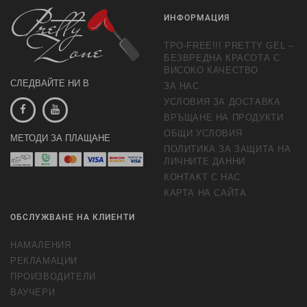
ИНФОРМАЦИЯ
TPO-FREE!!! PRETTY GEL –
БЕЗВРЕДНА КРАСОТА С
ВИСОКО КАЧЕСТВО
СЛЕДВАЙТЕ НИ В
ЗА НАС
УСЛОВИЯ ЗА ДОСТАВКА
ВРЪЩАНЕ НА ПРОДУКТИ
ОБЩИ УСЛОВИЯ
МЕТОДИ ЗА ПЛАЩАНЕ
ПОЛИТИКА ЗА ЗАЩИТА НА
ЛИЧНИТЕ ДАННИ
КОНТАКТ С НАС
КАРТА НА САЙТА
ОБСЛУЖВАНЕ НА КЛИЕНТИ
НАМАЛЕНИЯ
РЕКЛАМАЦИИ
ПРОИЗВОДИТЕЛИ
ВАУЧЕРИ