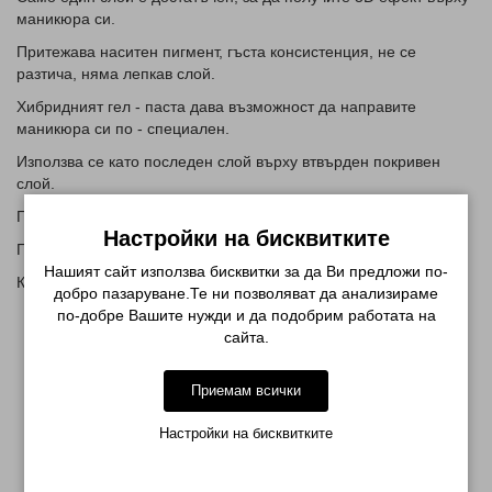
маникюра си.
Притежава наситен пигмент, гъста консистенция, не се
разтича, няма лепкав слой.
Хибридният гел - паста дава възможност да направите
маникюра си по - специален.
Използва се като последен слой върху втвърден покривен
слой.
Пече се в UV или LED лампа за 30-60 секунди.
Настройки на бисквитките
Предлагат се в 2 цвята!
Нашият сайт използва бисквитки за да Ви предложи по-
Кутийката е 5 грама.
добро пазаруване.Те ни позволяват да анализираме
по-добре Вашите нужди и да подобрим работата на
сайта.
СВЪРЗАНИ ПРОДУКТИ
Приемам всички
Настройки на бисквитките
-37%