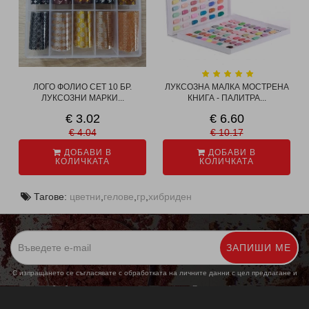
ЛОГО ФОЛИО СЕТ 10 БР.
ЛУКСОЗНА МАЛКА МОСТРЕНА
ЛУКСОЗНИ МАРКИ...
КНИГА - ПАЛИТРА...
€ 3.02
€ 6.60
€ 4.04
€ 10.17
ДОБАВИ В
ДОБАВИ В
КОЛИЧКАТА
КОЛИЧКАТА
Тагове:
цветни
,
гелове
,
гр
,
хибриден
ЗАПИШИ МЕ
С изпращането се съгласявате с обработката на личните данни с цел предлагане и
обработка на маркетингови предложения.
Повече информация