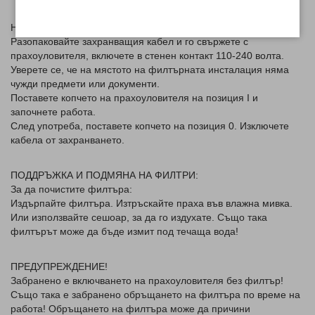
НАЧИН НА ИЗПОЛЗВАНЕ:
Разопаковайте захранващия кабел и го свържете с
прахоуловителя, включете в стенен контакт 110-240 волта.
Уверете се, че на мястото на филтърната инсталация няма
чужди предмети или документи.
Поставете копчето на прахоуловителя на позиция I и
започнете работа.
След употреба, поставете копчето на позиция 0. Изключете
кабела от захранването.
ПОДДРЪЖКА И ПОДМЯНА НА ФИЛТРИ:
За да почистите филтъра:
Издърпайте филтъра. Изтръскайте праха във влажна мивка.
Или използвайте сешоар, за да го издухате. Също така
филтърът може да бъде измит под течаща вода!
ПРЕДУПРЕЖДЕНИЕ!
Забранено е включването на прахоуловителя без филтър!
Също така е забранено обръщането на филтъра по време на
работа! Обръщането на филтъра може да причини