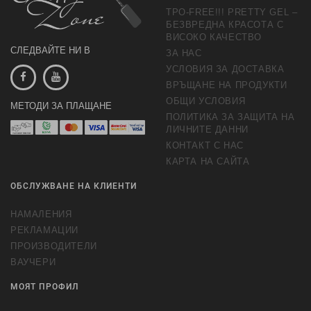
TPO-FREE!!! PRETTY GEL –
БЕЗВРЕДНА КРАСОТА С
ВИСОКО КАЧЕСТВО
СЛЕДВАЙТЕ НИ В
ЗА НАС
УСЛОВИЯ ЗА ДОСТАВКА
ВРЪЩАНЕ НА ПРОДУКТИ
ОБЩИ УСЛОВИЯ
МЕТОДИ ЗА ПЛАЩАНЕ
ПОЛИТИКА ЗА ЗАЩИТА НА
ЛИЧНИТЕ ДАННИ
КОНТАКТ С НАС
КАРТА НА САЙТА
ОБСЛУЖВАНЕ НА КЛИЕНТИ
НАМАЛЕНИЯ
РЕКЛАМАЦИИ
ПРОИЗВОДИТЕЛИ
ВАУЧЕРИ
МОЯТ ПРОФИЛ