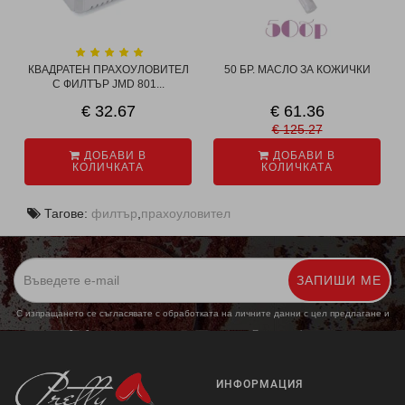
КВАДРАТЕН ПРАХОУЛОВИТЕЛ
50 БР. МАСЛО ЗА КОЖИЧКИ
С ФИЛТЪР JMD 801...
€ 32.67
€ 61.36
€ 125.27
ДОБАВИ В
ДОБАВИ В
КОЛИЧКАТА
КОЛИЧКАТА
Тагове:
филтър
,
прахоуловител
ЗАПИШИ МЕ
С изпращането се съгласявате с обработката на личните данни с цел предлагане и
обработка на маркетингови предложения.
Повече информация
ИНФОРМАЦИЯ