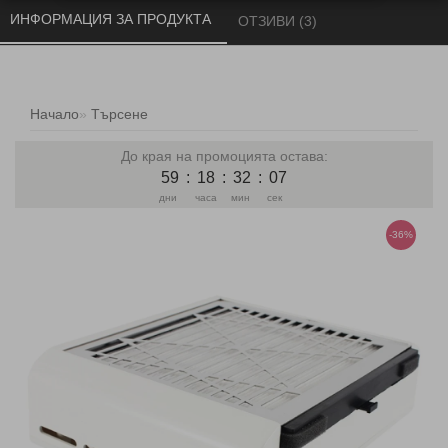
ИНФОРМАЦИЯ ЗА ПРОДУКТА 
ОТЗИВИ (3) 
Начало
Търсене
До края на промоцията остава:
59
:
18
:
32
:
06
дни
часа
мин
сек
-36%