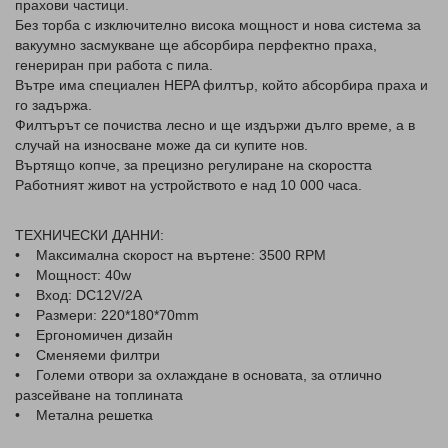
прахови частици.
Без торба с изключително висока мощност и нова система за
вакуумно засмукване ще абсорбира перфектно праха,
генериран при работа с пила.
Вътре има специален HEPA филтър, който абсорбира праха и
го задържа.
Филтърът се почиства лесно и ще издържи дълго време, а в
случай на износване може да си купите нов.
Въртящо копче, за прецизно регулиране на скоростта
Работният живот на устройството е над 10 000 часа.
ТЕХНИЧЕСКИ ДАННИ:
• Максимална скорост на въртене: 3500 RPM
• Мощност: 40w
• Вход: DC12V/2A
• Размери: 220*180*70mm
• Ергономичен дизайн
• Сменяеми филтри
• Големи отвори за охлаждане в основата, за отлично
разсейване на топлината
• Метална решетка