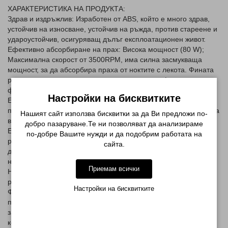
ХАРАКТЕРИСТИКА НА ПРОДУКТА:
Здрав и издръжлив: Изработен от ABS, който е много здрав,
устойчив на износване, устойчив на ръжда, против стареене и
удароустойчив, осигуряващ дълъг експлоатационен живот.
Ефективно абсорбиране на прах: Висока мощност (80 W);
Максимална скорост от 3500RPM, има силна засмукваща
мощност, за да абсорбира праха от ноктите с лекота. Фината
решетка осигурява голяма вакуумна площ и ефективно
филтрира големите прахови частици.
Настройки на бисквитките
Ефективно разсейване на топлината: Прахоуловителя е
проектиран с големи отвори в долната част на устройството за
Нашият сайт използва бисквитки за да Ви предложи по-
вентилация и разсейване на топлината.
добро пазаруване.Те ни позволяват да анализираме
Ергономичен дизайн, който не само има удобна височина и
по-добре Вашите нужди и да подобрим работата на
размер, но също така е оборудван с възглавница за ръка, за
сайта.
да осигури спокоен и удобен процес на обработване на
ноктите без умора.
Приемам всички
Нисък шум: Въпреки че има силна всмукателна мощност, той
работи с малко шум, създавайки тиха атмосфера около вас.
Настройки на бисквитките
Филтър за многократна употреба: Можете лесно да
премахнете филтъра и да го почистите със сешоар или четка
за прах, така че не е необходимо да сменяте филтъра често,
което е икономично и екологично.