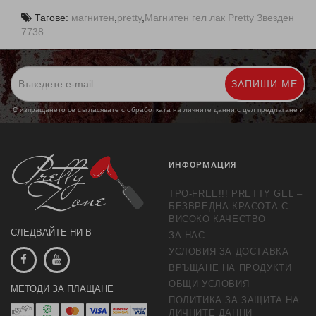
Тагове:
магнитен
,
pretty
,
Магнитен гел лак Pretty Звезден
7738
ЗАПИШИ МЕ
С изпращането се съгласявате с обработката на личните данни с цел предлагане и
обработка на маркетингови предложения.
Повече информация
ИНФОРМАЦИЯ
TPO-FREE!!! PRETTY GEL –
БЕЗВРЕДНА КРАСОТА С
ВИСОКО КАЧЕСТВО
СЛЕДВАЙТЕ НИ В
ЗА НАС
УСЛОВИЯ ЗА ДОСТАВКА
ВРЪЩАНЕ НА ПРОДУКТИ
ОБЩИ УСЛОВИЯ
МЕТОДИ ЗА ПЛАЩАНЕ
ПОЛИТИКА ЗА ЗАЩИТА НА
ЛИЧНИТЕ ДАННИ