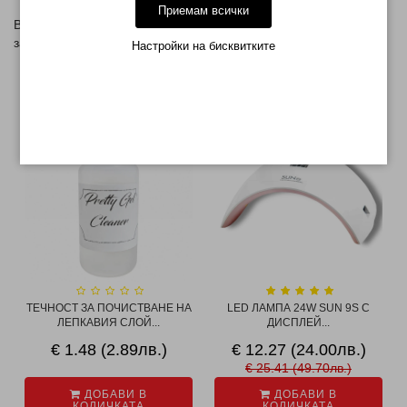
Приемам всички
В посочената цена НЕ е включен магнит. Такъв можете да
закупите от
ТУК
Настройки на бисквитките
СВЪРЗАНИ ПРОДУКТИ
-52%
ТЕЧНОСТ ЗА ПОЧИСТВАНЕ НА
LED ЛАМПА 24W SUN 9S С
ЛЕПКАВИЯ СЛОЙ...
ДИСПЛЕЙ...
€ 1.48 (2.89лв.)
€ 12.27 (24.00лв.)
€ 25.41 (49.70лв.)
ДОБАВИ В
ДОБАВИ В
КОЛИЧКАТА
КОЛИЧКАТА