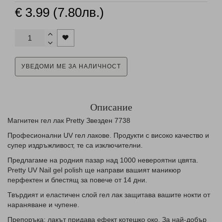
€ 3.99 (7.80лв.)
УВЕДОМИ МЕ ЗА НАЛИЧНОСТ
Описание
Магнитен гел лак Pretty Звезден 7738
Професионални UV гел лаковe. Продукти с високо качество и
супер издръжливост, те са изключителни.
Предлагаме на родния пазар над 1000 невероятни цвята.
Pretty UV Nail gel polish ще направи вашият маникюр
перфектен и блестящ за повече от 14 дни.
Твърдият и еластичен слой гел лак защитава вашите нокти от
нараняване и чупене.
Препоръка: лакът придава ефект котешко око. За най-добър