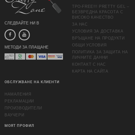
TPO-FREE!!! PRETTY GEL –
БЕЗВРЕДНА КРАСОТА С
ВИСОКО КАЧЕСТВО
СЛЕДВАЙТЕ НИ В
ЗА НАС
УСЛОВИЯ ЗА ДОСТАВКА
ВРЪЩАНЕ НА ПРОДУКТИ
ОБЩИ УСЛОВИЯ
МЕТОДИ ЗА ПЛАЩАНЕ
ПОЛИТИКА ЗА ЗАЩИТА НА
ЛИЧНИТЕ ДАННИ
КОНТАКТ С НАС
КАРТА НА САЙТА
ОБСЛУЖВАНЕ НА КЛИЕНТИ
НАМАЛЕНИЯ
РЕКЛАМАЦИИ
ПРОИЗВОДИТЕЛИ
ВАУЧЕРИ
МОЯТ ПРОФИЛ