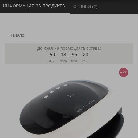
ИНФОРМАЦИЯ ЗА ПРОДУКТА 
ОТЗИВИ (2) 
Начало
До края на промоцията остава:
59
:
13
:
55
:
22
дни
часа
мин
сек
-29%