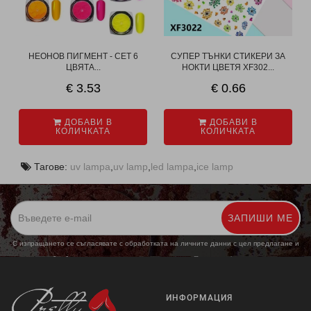
НЕОНОВ ПИГМЕНТ - СЕТ 6
СУПЕР ТЪНКИ СТИКЕРИ ЗА
ЦВЯТА...
НОКТИ ЦВЕТЯ XF302...
€ 3.53
€ 0.66
ДОБАВИ В
ДОБАВИ В
КОЛИЧКАТА
КОЛИЧКАТА
Тагове:
uv lampa
,
uv lamp
,
led lampa
,
ice lamp
ЗАПИШИ МЕ
С изпращането се съгласявате с обработката на личните данни с цел предлагане и
обработка на маркетингови предложения.
Повече информация
ИНФОРМАЦИЯ