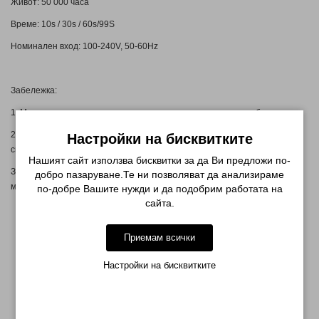
Живот: 50 000 часа
Време: 10s / 30s / 60s/99S
Номинален вход: 100-240V, 50-60Hz
Забележка:
1. Моля, прочетете внимателно инструкциите преди употреба.
2. За да поддържате дълъг експлоатационен живот, моля, не дръжте
Настройки на бисквитките
светодиодите включени за повече от 600 секунди.
Нашият сайт използва бисквитки за да Ви предложи по-
Забележка: Поради разликата между различните монитори, картината
добро пазаруване.Те ни позволяват да анализираме
може да не отразява действителния цвят на продукта.
по-добре Вашите нужди и да подобрим работата на
сайта.
СВЪРЗАНИ ПРОДУКТИ
Приемам всички
Настройки на бисквитките