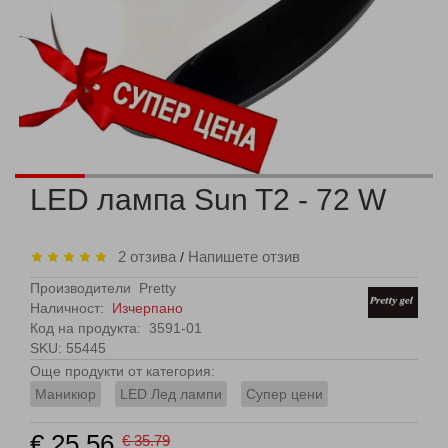
LED лампа Sun T2 - 72 W
2 отзива
Напишете отзив
/
Производители
Pretty
Наличност:
Изчерпано
Код на продукта:
3591-01
SKU: 55445
Още продукти от категория:
Маникюр
LED Лед лампи
Супер цени
€ 25.56
€ 35.79