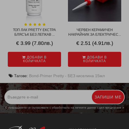
ТОП ЛАК PRETTY ЕКСТРА
ЧЕРВЕН КЕРАМИЧЕН
БЛЯСЪК БЕЗ ЛЕПКАВ ...
НАКРАЙНИК ЗА ЕЛЕКТРИЧЕС...
€ 3.99 (7.80лв.)
€ 2.51 (4.91лв.)
ДОБАВИ В
ДОБАВИ В
КОЛИЧКАТА
КОЛИЧКАТА
Тагове:
Bond-Primer Pretty - БЕЗ киселина 15мл
ЗАПИШИ МЕ
С изпращането се съгласявате с обработката на личните данни с цел предлагане и
обработка на маркетингови предложения.
Повече информация