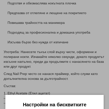
Подготвя и обезмаслява нокътната плочка
Предпазва от отлепяне и лющене на покритието
Повишава трайността на маникюра
Подходящ за професионална и домашна употреба
Изсъхва бързо без нужда от изпичане
Употреба: Нанесете тънък слой върху чисти, оформени и
полирани нокти. Изчакайте няколко секунди, докато продуктът
изсъхне напълно, преди да продължите с нанасянето на база
или друг продукт.
След Nail Prep често се нанася
праймер
, който служи като
допълнителна основа за дълготрайност.
Състав:
1. Ethyl Acetate (Етил ацетат)
– Разтворител, който премахва мазнини и излишна влага
– Помага на продукта да изсъхне бързо
Настройки на бисквитките