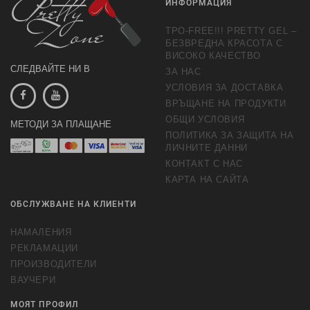
ИНФОРМАЦИЯ
TPO-FREE!!! PRETTY GEL –
БЕЗВРЕДНА КРАСОТА С
ВИСОКО КАЧЕСТВО
СЛЕДВАЙТЕ НИ В
ЗА НАС
УСЛОВИЯ ЗА ДОСТАВКА
ВРЪЩАНЕ НА ПРОДУКТИ
ОБЩИ УСЛОВИЯ
МЕТОДИ ЗА ПЛАЩАНЕ
ПОЛИТИКА ЗА ЗАЩИТА НА
ЛИЧНИТЕ ДАННИ
КОНТАКТ С НАС
КАРТА НА САЙТА
ОБСЛУЖВАНЕ НА КЛИЕНТИ
НАМАЛЕНИЯ
РЕКЛАМАЦИИ
ПРОИЗВОДИТЕЛИ
ВАУЧЕРИ
МОЯТ ПРОФИЛ