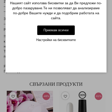
2.
Isopropyl Alcohol (Изопропилов алкохол)
Нашият сайт използва бисквитки за да Ви предложи по-
– Дезинфекцира и обезмаслява повърхността
добро пазаруване.Те ни позволяват да анализираме
– Изпарява се бързо
по-добре Вашите нужди и да подобрим работата на
сайта.
3. Butyl Acetate / Isobutyl Acetate
– Летливи органични съединения, също използвани като
разтворители
Приемам всички
!!!Важно:
Alle Nail Prep
не е праймер
– той не съдържа
Настройки на бисквитките
киселини (като метакрилова киселина), която се намират в
някои праймери.
Той е
"по-мек" продукт
, използван първо, за да подготви
повърхността.
Разфасовка: 7мл.
Произход: EU
СВЪРЗАНИ ПРОДУКТИ
-48%
-61%