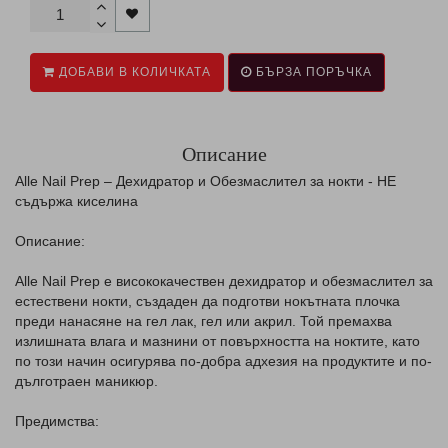
ДОБАВИ В КОЛИЧКАТА
БЪРЗА ПОРЪЧКА
Описание
Alle Nail Prep – Дехидратор и Обезмаслител за нокти - НЕ
съдържа киселина
Описание:
Alle Nail Prep е висококачествен дехидратор и обезмаслител за
естествени нокти, създаден да подготви нокътната плочка
преди нанасяне на гел лак, гел или акрил. Той премахва
излишната влага и мазнини от повърхността на ноктите, като
по този начин осигурява по-добра адхезия на продуктите и по-
дълготраен маникюр.
Предимства: